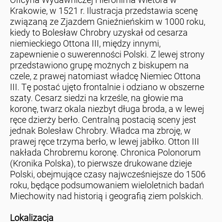
Krakowie, w 1521 r. Ilustracja przedstawia scenę
związaną ze Zjazdem Gnieźnieńskim w 1000 roku,
kiedy to Bolesław Chrobry uzyskał od cesarza
niemieckiego Ottona III, między innymi,
zapewnienie o suwerenności Polski. Z lewej strony
przedstawiono grupę możnych z biskupem na
czele, z prawej natomiast władcę Niemiec Ottona
III. Tę postać ujęto frontalnie i odziano w obszerne
szaty. Cesarz siedzi na krześle, na głowie ma
koronę, twarz okala niezbyt długa broda, a w lewej
ręce dzierży berło. Centralną postacią sceny jest
jednak Bolesław Chrobry. Władca ma zbroję, w
prawej ręce trzyma berło, w lewej jabłko. Otton III
nakłada Chrobremu koronę. Chronica Polonorum
(Kronika Polska), to pierwsze drukowane dzieje
Polski, obejmujące czasy najwcześniejsze do 1506
roku, będące podsumowaniem wieloletnich badań
Miechowity nad historią i geografią ziem polskich.
Lokalizacja