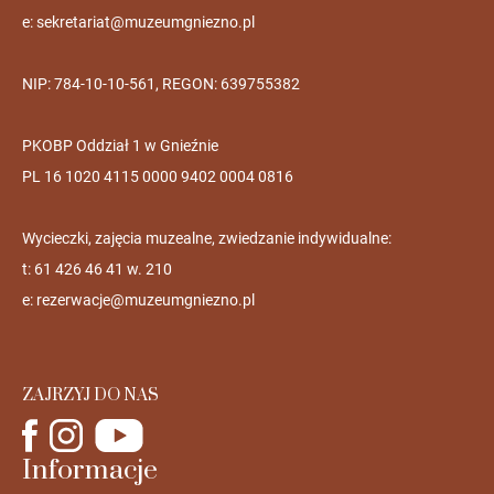
e:
sekretariat@muzeumgniezno.pl
NIP: 784-10-10-561, REGON: 639755382
PKOBP Oddział 1 w Gnieźnie
PL 16 1020 4115 0000 9402 0004 0816
Wycieczki, zajęcia muzealne, zwiedzanie indywidualne:
t: 61 426 46 41 w. 210
e:
rezerwacje@muzeumgniezno.pl
ZAJRZYJ DO NAS
Informacje