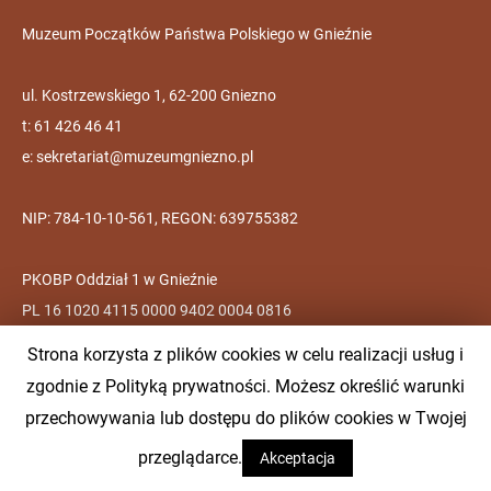
Muzeum Początków Państwa Polskiego w Gnieźnie
ul. Kostrzewskiego 1, 62-200 Gniezno
t: 61 426 46 41
e:
sekretariat@muzeumgniezno.pl
NIP: 784-10-10-561, REGON: 639755382
PKOBP Oddział 1 w Gnieźnie
PL 16 1020 4115 0000 9402 0004 0816
Strona korzysta z plików cookies w celu realizacji usług i
Wycieczki, zajęcia muzealne, zwiedzanie indywidualne:
zgodnie z Polityką prywatności. Możesz określić warunki
t: 61 426 46 41 w. 210
przechowywania lub dostępu do plików cookies w Twojej
e:
rezerwacje@muzeumgniezno.pl
przeglądarce.
Akceptacja