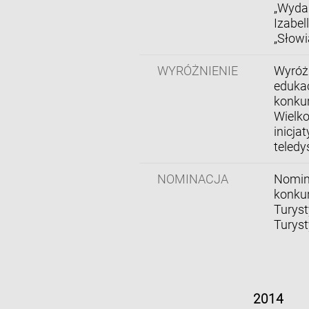
„Wyda
Izabel
„Słowi
WYRÓŻNIENIE
Wyróżn
edukac
konku
Wielko
inicja
teledy
NOMINACJA
Nomin
konkur
Turyst
Turyst
2014