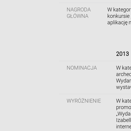
NAGRODA
W kategori
GŁÓWNA
konkursie
aplikację 
2013
NOMINACJA
W kate
archeo
Wydarz
wystaw
WYRÓŻNIENIE
W kate
promoc
„Wyda
Izabel
inter