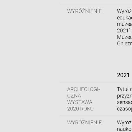
WYRÓŻNIENIE
Wyróżn
edukac
muzeal
2021” 
Muzeu
Gnieźn
2021
ARCHEOLOGI-
Tytuł 
CZNA
przyzn
WYSTAWA
sensac
2020 ROKU
czasop
WYRÓŻNIENIE
Wyróżn
nauko