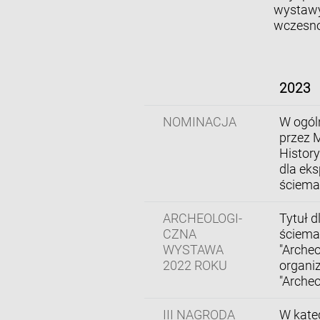
wystawy
wczesno
2023
NOMINACJA
W ogól
przez 
Histor
dla eks
ściema"
ARCHEOLOGI-
Tytuł d
CZNA
ściema
WYSTAWA
"Archeo
2022 ROKU
organi
"Archeo
III NAGRODA
W kateg