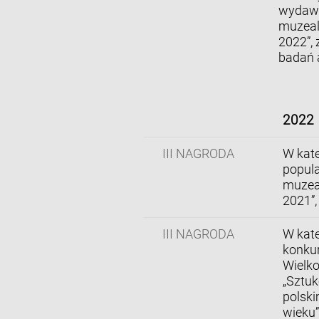
wydawn
muzeal
2022”, 
badań 
2022
III NAGRODA
W kate
popula
muzeal
2021”,
III NAGRODA
W kate
konku
Wielko
„Sztu
polski
wieku”