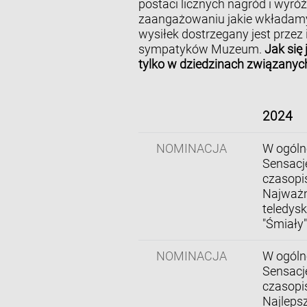
postaci licznych nagród i wyró
zaangażowaniu jakie wkładamy 
wysiłek dostrzegany jest przez 
sympatyków Muzeum.
Jak się
tylko w dziedzinach związanych 
2024
NOMINACJA
W ogóln
Sensacj
czasopi
Najważni
teledysk
"Śmiały"
NOMINACJA
W ogóln
Sensacj
czasopi
Najleps