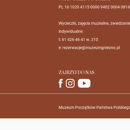
PL 16 1020 4115 0000 9402 0004 0816
Wycieczki, zajęcia muzealne, zwiedzani
indywidualne:
t: 61 426 46 41 w. 210
e:
rezerwacje@muzeumgniezno.pl
ZAJRZYJ DO NAS
Muzeum Początków Państwa Polskiego