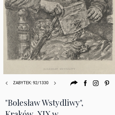
ZABYTEK: 92/1330
"Bolesław Wstydliwy",
Kraków, XIX w.