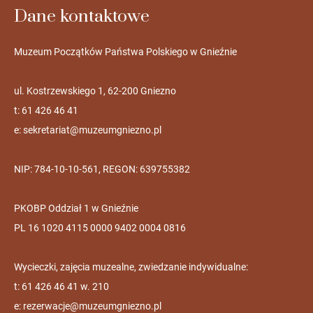
Dane kontaktowe
Muzeum Początków Państwa Polskiego w Gnieźnie
ul. Kostrzewskiego 1, 62-200 Gniezno
t: 61 426 46 41
e:
sekretariat@muzeumgniezno.pl
NIP: 784-10-10-561, REGON: 639755382
PKOBP Oddział 1 w Gnieźnie
PL 16 1020 4115 0000 9402 0004 0816
Wycieczki, zajęcia muzealne, zwiedzanie indywidualne:
t: 61 426 46 41 w. 210
e:
rezerwacje@muzeumgniezno.pl