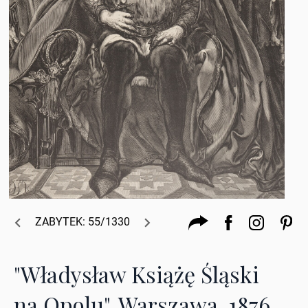
ZABYTEK: 55/1330
"Władysław Książę Śląski
na Opolu", Warszawa, 1876