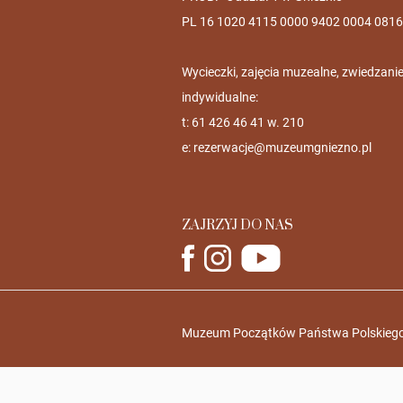
PL 16 1020 4115 0000 9402 0004 0816
Wycieczki, zajęcia muzealne, zwiedzani
indywidualne:
t: 61 426 46 41 w. 210
e:
rezerwacje@muzeumgniezno.pl
ZAJRZYJ DO NAS
Muzeum Początków Państwa Polskiego