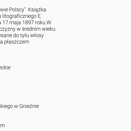
owie Polscy". Książka
litograficznego E.
 17 maja 1897 roku.W
czyzny w średnim wieku.
esane do tyłu włosy
ona płaszczem
ckie
iego w Gnieźnie
 cm