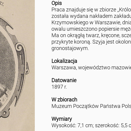
Opis
Praca znajduje się w zbiorze ,,Król
została wydana nakładem zakładu 
Krzymowskiego w Warszawie, dnia
owalu umieszczono popiersie męż
Ma on okrągłą twarz, kręcone, scz
przykryte koroną. Szyja jest okol
gronostajowym.
Lokalizacja
Warszawa, województwo mazowie
Datowanie
1897 r.
W zbiorach
Muzeum Początków Państwa Polsk
Wymiary
Wysokość: 7,1 cm; szerokość: 5,5