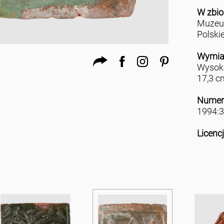
W zbio
Muzeu
Polski
Wymia
Wysoko
17,3 c
Numer
1994:3
Licenc