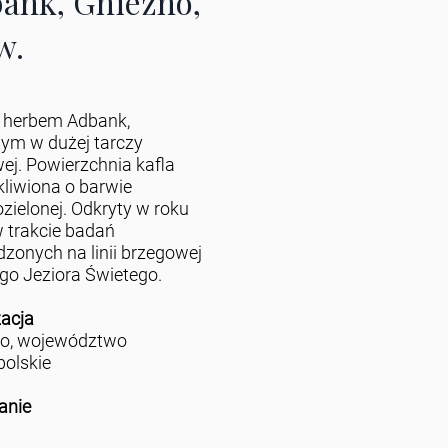
ank, Gniezno,
w.
z herbem Adbank,
ym w dużej tarczy
ej. Powierzchnia kafla
zkliwiona o barwie
zielonej. Odkryty w roku
 trakcie badań
zonych na linii brzegowej
o Jeziora Świetego.
zacja
no, województwo
polskie
anie