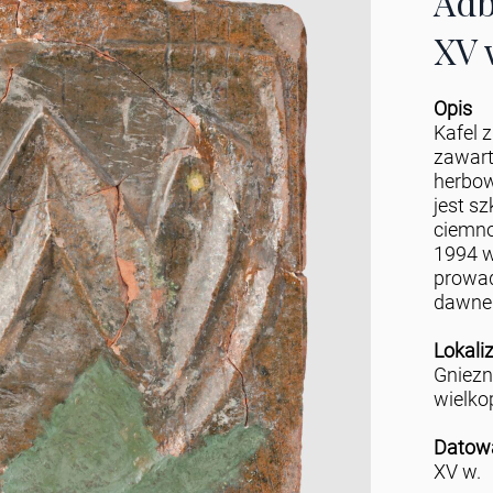
Adb
XV 
Opis
Kafel 
zawart
herbow
jest s
ciemno
1994 w
prowad
dawneg
Lokali
Gniez
wielko
Datow
XV w.