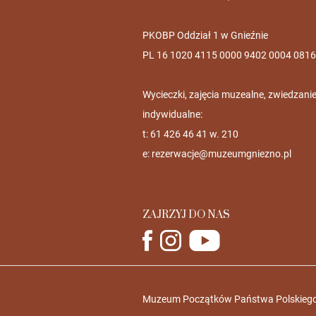
PKOBP Oddział 1 w Gnieźnie
PL 16 1020 4115 0000 9402 0004 0816
Wycieczki, zajęcia muzealne, zwiedzani
indywidualne:
t: 61 426 46 41 w. 210
e:
rezerwacje@muzeumgniezno.pl
ZAJRZYJ DO NAS
Muzeum Początków Państwa Polskiego