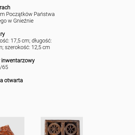
rach
m Początków Państwa
ego w Gnieźnie
ry
ść: 17,5 cm; długość:
m; szerokość: 12,5 cm
 inwentarzowy
/65
ja otwarta