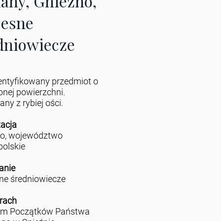
iany, Gniezno,
esne
dniowiecze
entyfikowany przedmiot o
onej powierzchni.
ny z rybiej ości.
zacja
no, województwo
polskie
anie
e średniowiecze
rach
m Początków Państwa