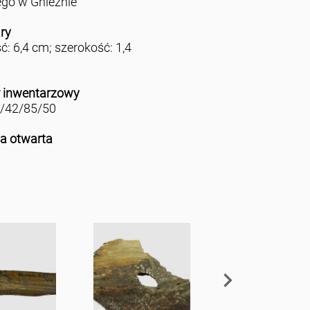
ego w Gnieźnie
ry
ć: 6,4 cm; szerokość: 1,4
 inwentarzowy
/42/85/50
ja otwarta