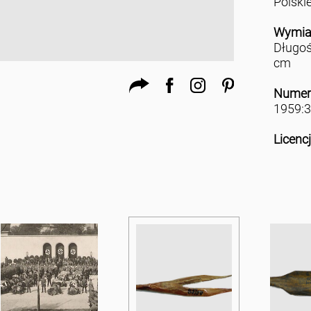
Polski
Wymia
Długoś
cm
Numer
1959:3
Licenc