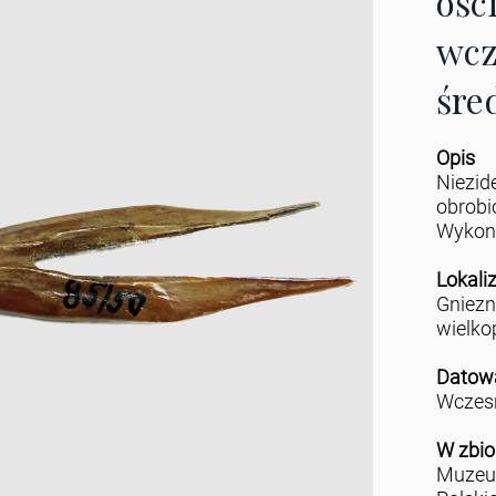
ośc
wcz
śre
Opis
Niezid
obrobi
Wykona
Lokali
Gniez
wielko
Datow
Wczesn
W zbio
Muzeu