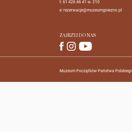
t: 61 426 46 41 w. 210
e:
rezerwacje@muzeumgniezno.pl
ZAJRZYJ DO NAS
Muzeum Początków Państwa Polskiego