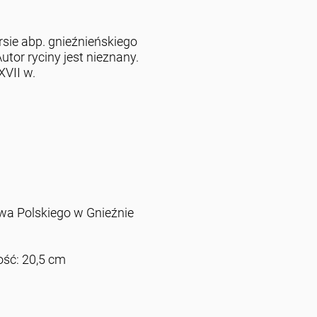
rsie abp. gnieźnieńskiego
tor ryciny jest nieznany.
VII w.
 Polskiego w Gnieźnie
ość: 20,5 cm