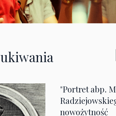
ukiwania
"Portret abp. M
Radziejowskieg
nowożytność