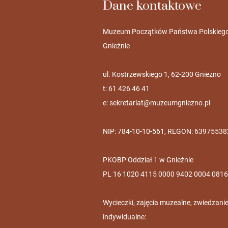
Dane kontaktowe
Muzeum Początków Państwa Polskieg
Gnieźnie
ul. Kostrzewskiego 1, 62-200 Gniezno
t: 61 426 46 41
e:
sekretariat@muzeumgniezno.pl
NIP: 784-10-10-561, REGON: 63975538
PKOBP Oddział 1 w Gnieźnie
PL 16 1020 4115 0000 9402 0004 0816
Wycieczki, zajęcia muzealne, zwiedzani
indywidualne: