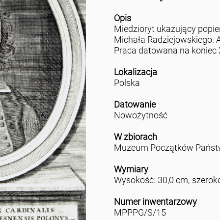
Opis
Miedzioryt ukazujący popie
Michała Radziejowskiego. Au
Praca datowana na koniec X
Lokalizacja
Polska
Datowanie
Nowożytność
W zbiorach
Muzeum Początków Państwa
Wymiary
Wysokość: 30,0 cm; szerok
Numer inwentarzowy
MPPPG/S/15