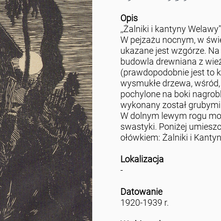
Opis
,,Żalniki i kantyny Welaw
W pejzażu nocnym, w świe
ukazane jest wzgórze. Na 
budowla drewniana z wie
(prawdopodobnie jest to k
wysmukłe drzewa, wśród, 
pochylone na boki nagrob
wykonany został grubymi k
W dolnym lewym rogu mo
swastyki. Poniżej umies
ołówkiem: Żalniki i Kanty
Lokalizacja
-
Datowanie
1920-1939 r.