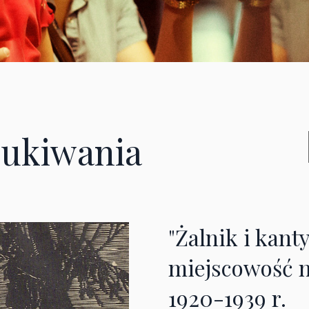
ukiwania
"Żalnik i kant
miejscowość n
1920-1939 r.