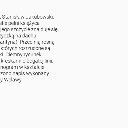
y", Stanisław Jakubowski.
tle pełni księżyca
jego szczycie znajduje się
życzką na dachu
antyna). Przed nią rosną
których rozrzucone są
ki. Ciemny rysunek
reskami o bogatej linii.
nogram w kształcie
zczono napis wykonany
ny Welawy.