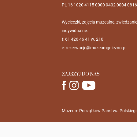
PL 16 1020 4115 0000 9402 0004 0816
Wycieczki, zajęcia muzealne, zwiedzani
indywidualne:
t: 61 426 46 41 w. 210
e:
rezerwacje@muzeumgniezno.pl
ZAJRZYJ DO NAS
Muzeum Początków Państwa Polskiego