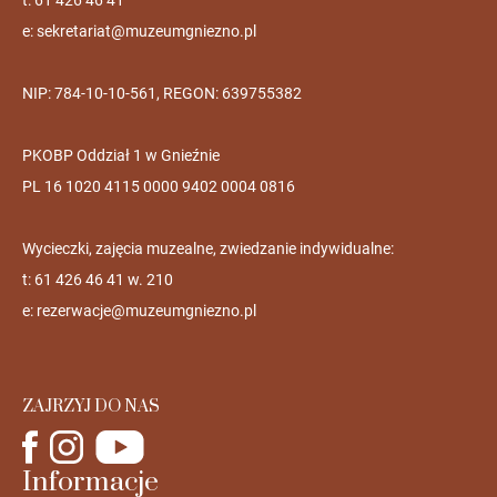
t: 61 426 46 41
e:
sekretariat@muzeumgniezno.pl
NIP: 784-10-10-561, REGON: 639755382
PKOBP Oddział 1 w Gnieźnie
PL 16 1020 4115 0000 9402 0004 0816
Wycieczki, zajęcia muzealne, zwiedzanie indywidualne:
t: 61 426 46 41 w. 210
e:
rezerwacje@muzeumgniezno.pl
ZAJRZYJ DO NAS
Informacje