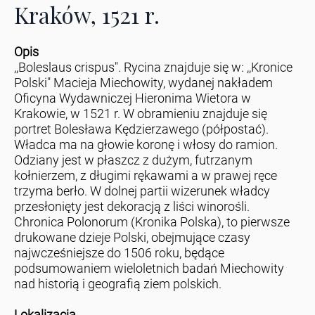
Kraków, 1521 r.
Opis
,,Boleslaus crispus". Rycina znajduje się w: ,,Kronice
Polski" Macieja Miechowity, wydanej nakładem
Oficyna Wydawniczej Hieronima Wietora w
Krakowie, w 1521 r. W obramieniu znajduje się
portret Bolesława Kędzierzawego (półpostać).
Władca ma na głowie koronę i włosy do ramion.
Odziany jest w płaszcz z dużym, futrzanym
kołnierzem, z długimi rękawami a w prawej ręce
trzyma berło. W dolnej partii wizerunek władcy
przesłonięty jest dekoracją z liści winorośli.
Chronica Polonorum (Kronika Polska), to pierwsze
drukowane dzieje Polski, obejmujące czasy
najwcześniejsze do 1506 roku, będące
podsumowaniem wieloletnich badań Miechowity
nad historią i geografią ziem polskich.
Lokalizacja