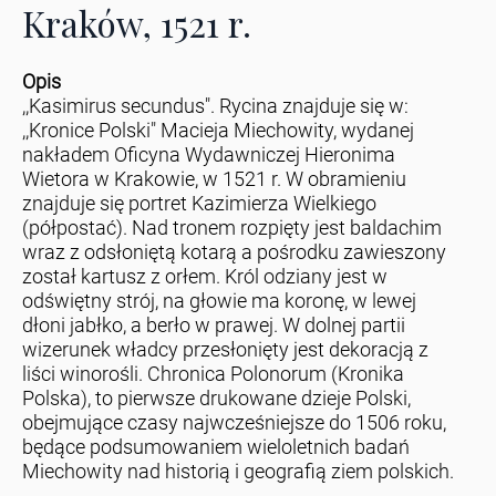
Kraków, 1521 r.
Opis
,,Kasimirus secundus". Rycina znajduje się w:
,,Kronice Polski" Macieja Miechowity, wydanej
nakładem Oficyna Wydawniczej Hieronima
Wietora w Krakowie, w 1521 r. W obramieniu
znajduje się portret Kazimierza Wielkiego
(półpostać). Nad tronem rozpięty jest baldachim
wraz z odsłoniętą kotarą a pośrodku zawieszony
został kartusz z orłem. Król odziany jest w
odświętny strój, na głowie ma koronę, w lewej
dłoni jabłko, a berło w prawej. W dolnej partii
wizerunek władcy przesłonięty jest dekoracją z
liści winorośli. Chronica Polonorum (Kronika
Polska), to pierwsze drukowane dzieje Polski,
obejmujące czasy najwcześniejsze do 1506 roku,
będące podsumowaniem wieloletnich badań
Miechowity nad historią i geografią ziem polskich.