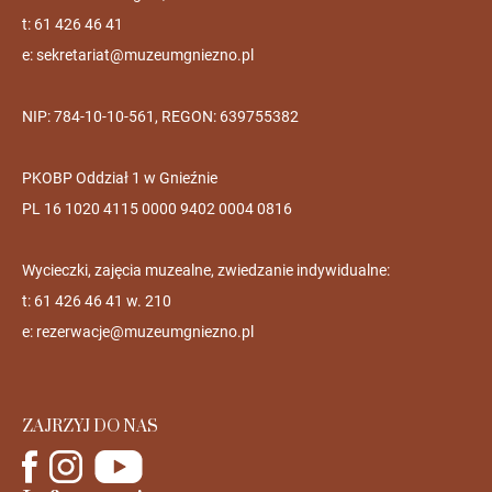
t: 61 426 46 41
e:
sekretariat@muzeumgniezno.pl
NIP: 784-10-10-561, REGON: 639755382
PKOBP Oddział 1 w Gnieźnie
PL 16 1020 4115 0000 9402 0004 0816
Wycieczki, zajęcia muzealne, zwiedzanie indywidualne:
t: 61 426 46 41 w. 210
e:
rezerwacje@muzeumgniezno.pl
ZAJRZYJ DO NAS