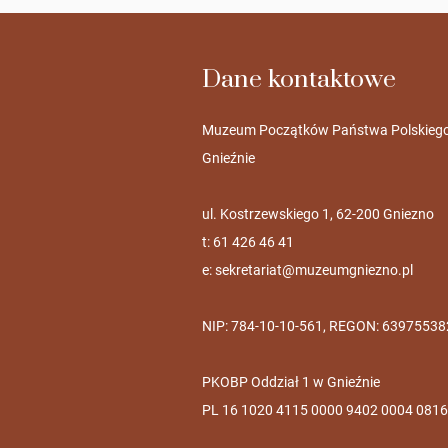
Dane kontaktowe
Muzeum Początków Państwa Polskieg
Gnieźnie
ul. Kostrzewskiego 1, 62-200 Gniezno
t: 61 426 46 41
e:
sekretariat@muzeumgniezno.pl
NIP: 784-10-10-561, REGON: 63975538
PKOBP Oddział 1 w Gnieźnie
PL 16 1020 4115 0000 9402 0004 0816