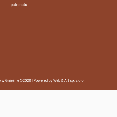
e
patronatu
 w Gnieźnie ©2020 | Powered by
Web & Art sp. z o.o.