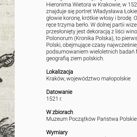
Hieronima Wietora w Krakowie, w 152
znajduje się portret Władysława Łoki
głowie koronę, krótkie włosy i brodę. 
ręce trzyma berło. W dolnej partii wi
przesłonięty jest dekoracją z liści win
Polonorum (Kronika Polska), to pierw
Polski, obejmujące czasy najwcześnie
podsumowaniem wieloletnich badań Mi
geografią ziem polskich.
Lokalizacja
Kraków, województwo małopolskie
Datowanie
1521 r.
W zbiorach
Muzeum Początków Państwa Polskie
Wymiary