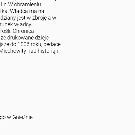
1 r. W obramieniu
etka. Władca ma na
Odziany jest w zbroję a w
zerunek władcy
orośli. Chronica
sze drukowane dzieje
jsze do 1506 roku, będące
echowity nad historią i
go w Gnieźnie