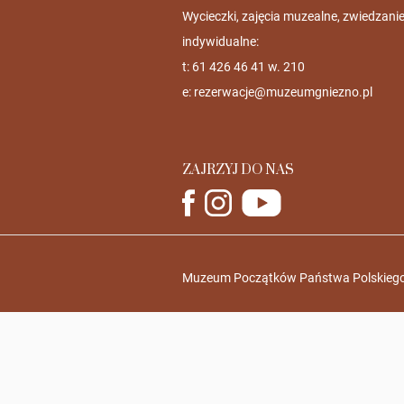
Wycieczki, zajęcia muzealne, zwiedzani
indywidualne:
t: 61 426 46 41 w. 210
e:
rezerwacje@muzeumgniezno.pl
ZAJRZYJ DO NAS
Muzeum Początków Państwa Polskiego