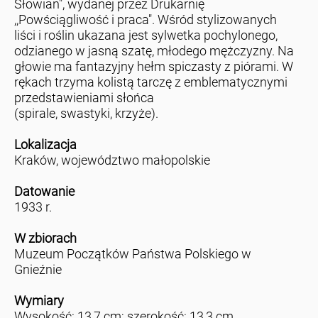
Słowian", wydanej przez Drukarnię
,,Powściągliwość i praca". Wśród stylizowanych
liści i roślin ukazana jest sylwetka pochylonego,
odzianego w jasną szatę, młodego mężczyzny. Na
głowie ma fantazyjny hełm spiczasty z piórami. W
rękach trzyma kolistą tarczę z emblematycznymi
przedstawieniami słońca
(spirale, swastyki, krzyże).
Lokalizacja
Kraków, województwo małopolskie
Datowanie
1933 r.
W zbiorach
Muzeum Początków Państwa Polskiego w
Gnieźnie
Wymiary
Wysokość: 13,7 cm; szerokość: 13,3 cm