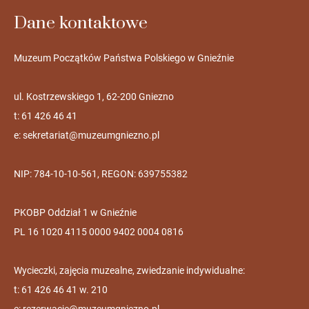
Dane kontaktowe
Muzeum Początków Państwa Polskiego w Gnieźnie
ul. Kostrzewskiego 1, 62-200 Gniezno
t: 61 426 46 41
e:
sekretariat@muzeumgniezno.pl
NIP: 784-10-10-561, REGON: 639755382
PKOBP Oddział 1 w Gnieźnie
PL 16 1020 4115 0000 9402 0004 0816
Wycieczki, zajęcia muzealne, zwiedzanie indywidualne:
t: 61 426 46 41 w. 210
e:
rezerwacje@muzeumgniezno.pl