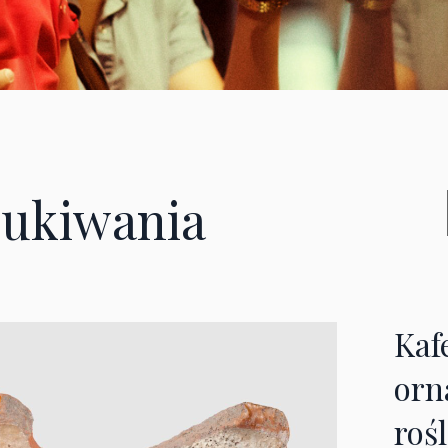
ukiwania
Kaf
or
roś