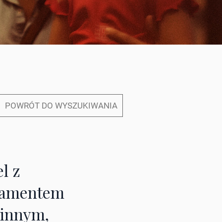
POWRÓT DO WYSZUKIWANIA
el z
namentem
linnym,