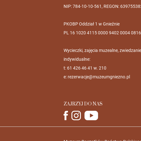
NIP: 784-10-10-561, REGON: 63975538
PKOBP Oddział 1 w Gnieźnie
PL 16 1020 4115 0000 9402 0004 0816
Wycieczki, zajęcia muzealne, zwiedzani
indywidualne:
t: 61 426 46 41 w. 210
e:
rezerwacje@muzeumgniezno.pl
ZAJRZYJ DO NAS