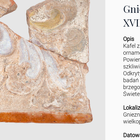
Gni
XVI
Opis
Kafel 
orname
Powier
szkliw
Odkryt
badań 
brzego
Świete
Lokali
Gniez
wielko
Datow