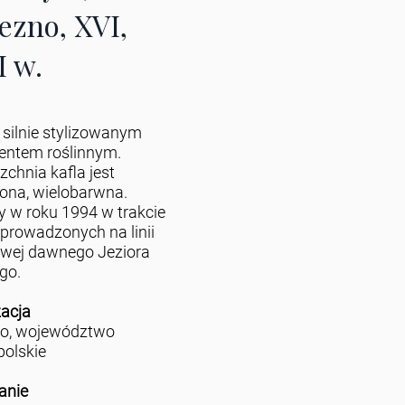
ezno, XVI,
I w.
z silnie stylizowanym
ntem roślinnym.
zchnia kafla jest
iona, wielobarwna.
y w roku 1994 w trakcie
prowadzonych na linii
wej dawnego Jeziora
go.
zacja
no, województwo
polskie
anie