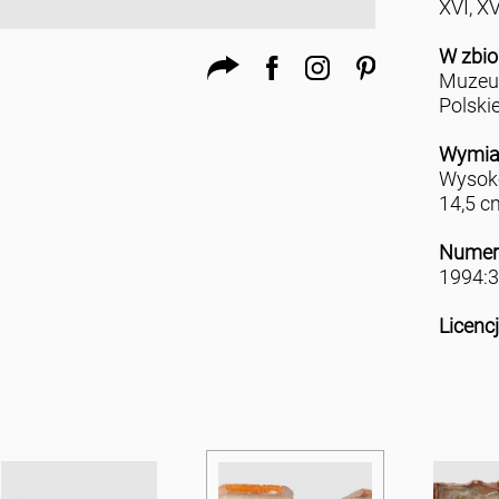
XVI, XV
W zbio
Muzeu
Polski
Wymia
Wysoko
14,5 c
Numer
1994:3
Licenc