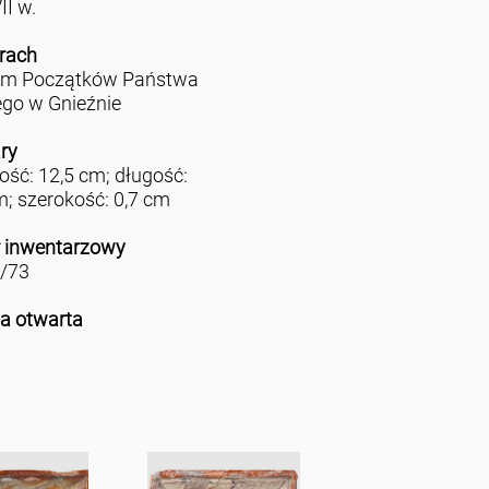
II w.
rach
m Początków Państwa
ego w Gnieźnie
ry
ść: 12,5 cm; długość:
m; szerokość: 0,7 cm
 inwentarzowy
/73
ja otwarta