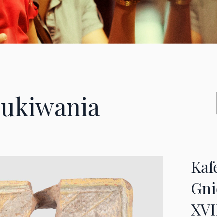
ukiwania
Kafe
Gni
XVI