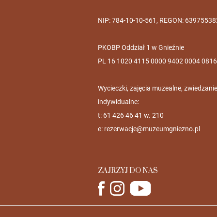
NIP: 784-10-10-561, REGON: 63975538
PKOBP Oddział 1 w Gnieźnie
PL 16 1020 4115 0000 9402 0004 0816
Wycieczki, zajęcia muzealne, zwiedzani
indywidualne:
t: 61 426 46 41 w. 210
e:
rezerwacje@muzeumgniezno.pl
ZAJRZYJ DO NAS