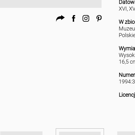
Datow
XVI, XV
W zbio
Muzeu
Polski
Wymia
Wysoko
16,5 c
Numer
1994:3
Licenc