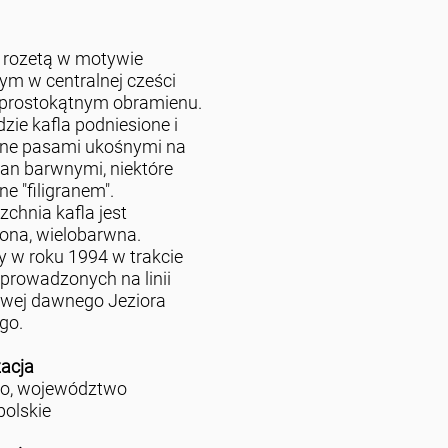
z rozetą w motywie
nym w centralnej cześci
w prostokątnym obramienu.
zie kafla podniesione i
ne pasami ukośnymi na
an barwnymi, niektóre
e "filigranem".
zchnia kafla jest
iona, wielobarwna.
y w roku 1994 w trakcie
prowadzonych na linii
wej dawnego Jeziora
go.
zacja
no, województwo
polskie