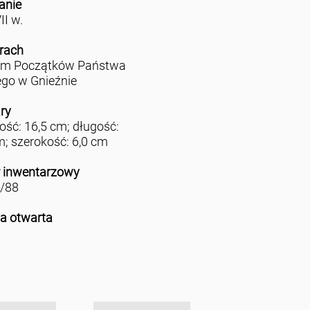
anie
II w.
rach
m Początków Państwa
ego w Gnieźnie
ry
ść: 16,5 cm; długość:
m; szerokość: 6,0 cm
 inwentarzowy
/88
ja otwarta