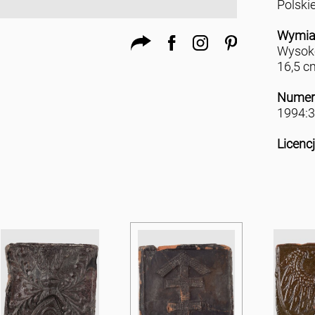
Polski
Wymia
Wysoko
16,5 c
Numer
1994:3
Licenc