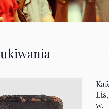
ukiwania
Kaf
Lis
w.