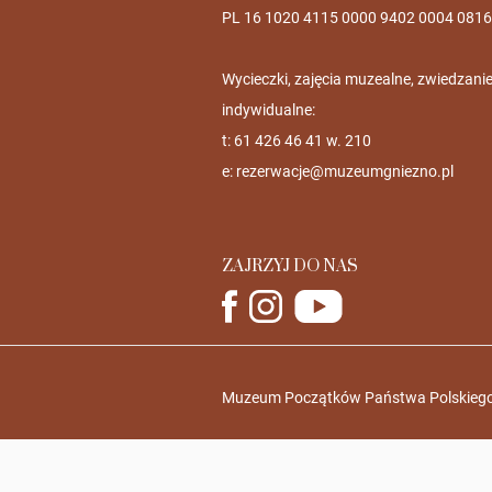
PL 16 1020 4115 0000 9402 0004 0816
Wycieczki, zajęcia muzealne, zwiedzani
indywidualne:
t: 61 426 46 41 w. 210
e:
rezerwacje@muzeumgniezno.pl
ZAJRZYJ DO NAS
Muzeum Początków Państwa Polskiego