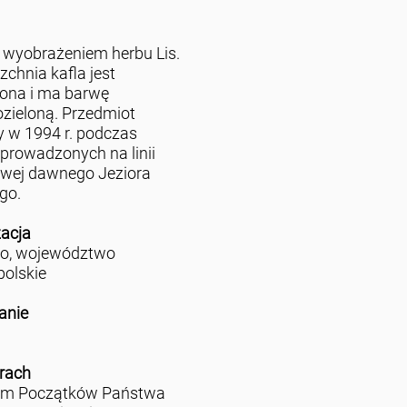
z wyobrażeniem herbu Lis.
zchnia kafla jest
iona i ma barwę
zieloną. Przedmiot
y w 1994 r. podczas
prowadzonych na linii
wej dawnego Jeziora
go.
zacja
no, województwo
polskie
anie
rach
m Początków Państwa