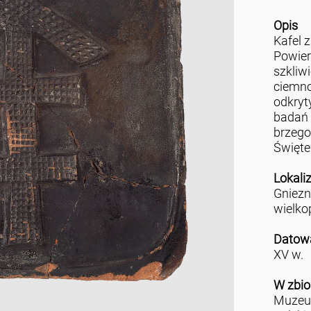
Opis
Kafel 
Powier
szkliw
ciemno
odkryt
badań 
brzego
Święte
Lokali
Gniez
wielko
Datow
XV w.
W zbio
Muzeu