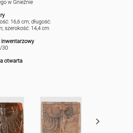
ego w Gnieźnie
ry
ść: 16,6 cm; długość:
m; szerokość: 14,4 cm
 inwentarzowy
/30
ja otwarta