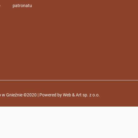
e
patronatu
 w Gnieźnie ©2020 | Powered by
Web & Art sp. z o.o.