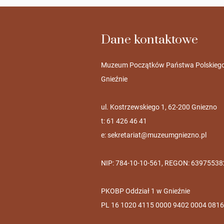
Dane kontaktowe
Muzeum Początków Państwa Polskieg
Gnieźnie
ul. Kostrzewskiego 1, 62-200 Gniezno
t: 61 426 46 41
e:
sekretariat@muzeumgniezno.pl
NIP: 784-10-10-561, REGON: 63975538
PKOBP Oddział 1 w Gnieźnie
PL 16 1020 4115 0000 9402 0004 0816