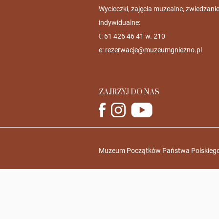
Wycieczki, zajęcia muzealne, zwiedzani
indywidualne:
t: 61 426 46 41 w. 210
e:
rezerwacje@muzeumgniezno.pl
ZAJRZYJ DO NAS
Muzeum Początków Państwa Polskiego