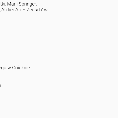
ki, Marii Springer.
elier A. i F. Zeusch" w
go w Gnieźnie
m