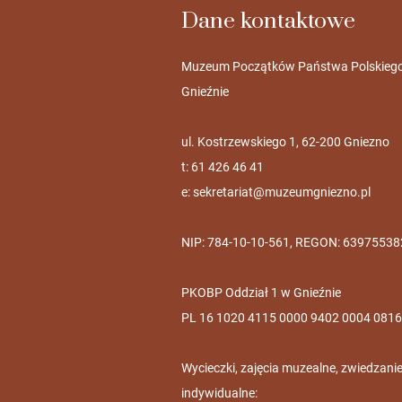
Dane kontaktowe
Muzeum Początków Państwa Polskieg
Gnieźnie
ul. Kostrzewskiego 1, 62-200 Gniezno
t: 61 426 46 41
e:
sekretariat@muzeumgniezno.pl
NIP: 784-10-10-561, REGON: 63975538
PKOBP Oddział 1 w Gnieźnie
PL 16 1020 4115 0000 9402 0004 0816
Wycieczki, zajęcia muzealne, zwiedzani
indywidualne: