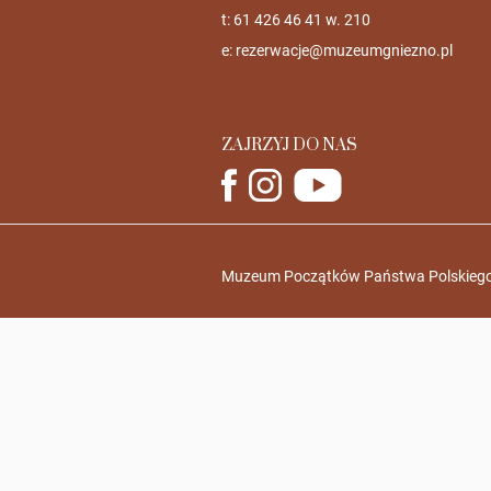
t: 61 426 46 41 w. 210
e:
rezerwacje@muzeumgniezno.pl
ZAJRZYJ DO NAS
Muzeum Początków Państwa Polskiego