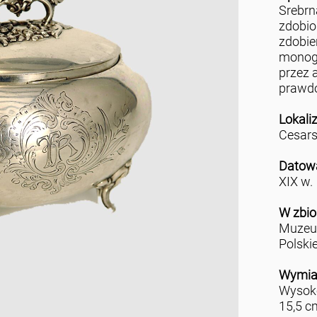
Srebrn
zdobio
zdobie
monog
przez 
prawdo
Lokali
Cesars
Datow
XIX w.
W zbio
Muzeu
Polski
Wymia
Wysoko
15,5 c