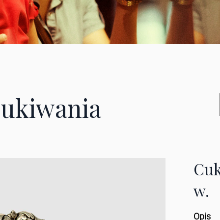
ukiwania
Cuk
w.
Opis