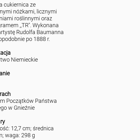
a cukiernica ze
nymi nóżkami, licznymi
niami roślinnymi oraz
ramem ,,TR". Wykonana
artystę Rudolfa Baumanna
podobnie po 1888 r.
zacja
two Niemieckie
anie
rach
m Początków Państwa
ego w Gnieźnie
ry
ść: 12,7 cm; średnica
m; waga: 298 g