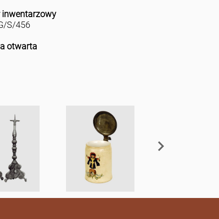
 inwentarzowy
/S/456
ja otwarta