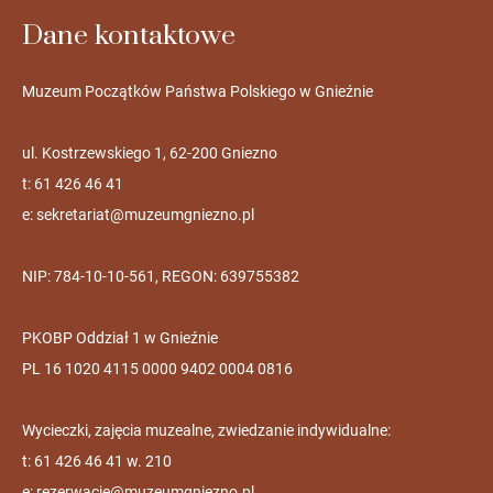
Dane kontaktowe
Muzeum Początków Państwa Polskiego w Gnieźnie
ul. Kostrzewskiego 1, 62-200 Gniezno
t: 61 426 46 41
e:
sekretariat@muzeumgniezno.pl
NIP: 784-10-10-561, REGON: 639755382
PKOBP Oddział 1 w Gnieźnie
PL 16 1020 4115 0000 9402 0004 0816
Wycieczki, zajęcia muzealne, zwiedzanie indywidualne:
t: 61 426 46 41 w. 210
e:
rezerwacje@muzeumgniezno.pl