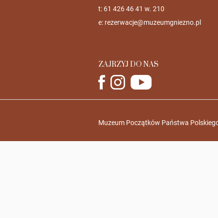
t: 61 426 46 41 w. 210
e:
rezerwacje@muzeumgniezno.pl
ZAJRZYJ DO NAS
Muzeum Początków Państwa Polskiego