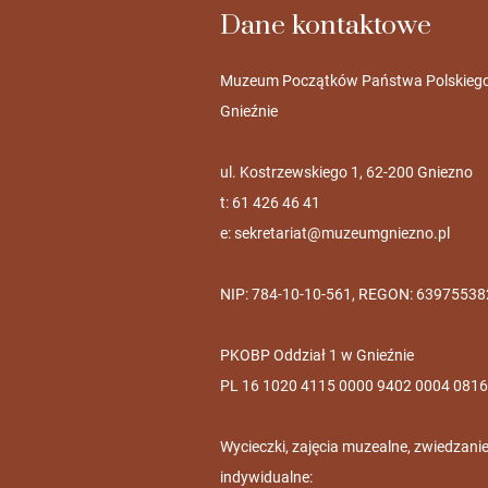
Dane kontaktowe
Muzeum Początków Państwa Polskieg
Gnieźnie
ul. Kostrzewskiego 1, 62-200 Gniezno
t: 61 426 46 41
e:
sekretariat@muzeumgniezno.pl
NIP: 784-10-10-561, REGON: 63975538
PKOBP Oddział 1 w Gnieźnie
PL 16 1020 4115 0000 9402 0004 0816
Wycieczki, zajęcia muzealne, zwiedzani
indywidualne: