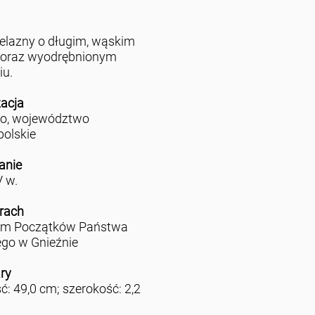
żelazny o długim, wąskim
 oraz wyodrębnionym
iu.
zacja
no, województwo
polskie
anie
V w.
rach
m Początków Państwa
ego w Gnieźnie
ry
ć: 49,0 cm; szerokość: 2,2