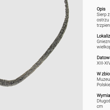
Opis
Sierp 
ostrzu
trzpien
Lokali
Gniez
wielko
Datow
XIII-XI
W zbio
Muzeu
Polski
Wymia
Długoś
cm