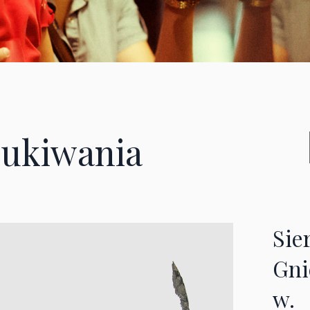
ukiwania
Sie
Gni
w.