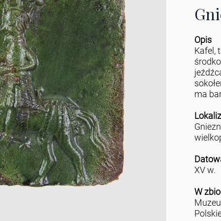
Gni
Opis
Kafel, 
środk
jeźdźc
sokołem
ma bar
Lokali
Gniez
wielko
Datow
XV w.
W zbio
Muzeu
Polski