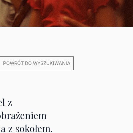
POWRÓT DO WYSZUKIWANIA
el z
brażeniem
la z sokołem,