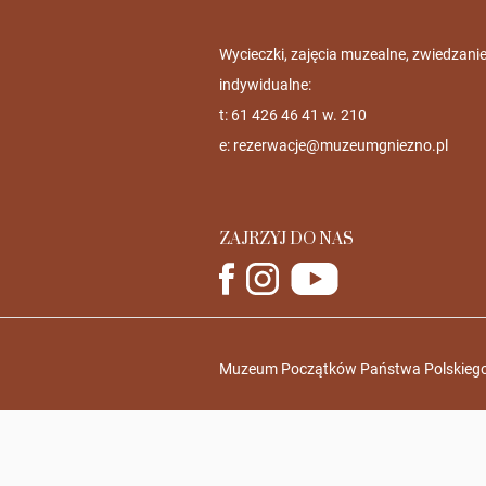
Wycieczki, zajęcia muzealne, zwiedzani
indywidualne:
t: 61 426 46 41 w. 210
e:
rezerwacje@muzeumgniezno.pl
ZAJRZYJ DO NAS
Muzeum Początków Państwa Polskiego