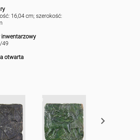
ry
ść: 16,04 cm; szerokość:
m
 inwentarzowy
/49
ja otwarta