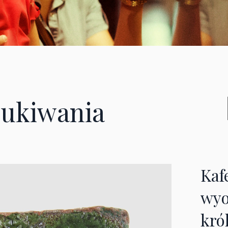
ukiwania
Kaf
wyo
kró