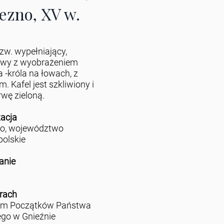
ezno, XV w.
tzw. wypełniający,
owy z wyobrażeniem
a -króla na łowach, z
. Kafel jest szkliwiony i
wę zieloną.
zacja
no, województwo
polskie
anie
rach
m Początków Państwa
ego w Gnieźnie