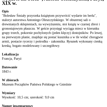
XIX w.
Opis
"Bolesław Śmiały przyrzeka książętom przywrócić wydarte im berła",
staloryt autorstwa Antoniego Oleszczyńskiego. W obszernej sali o
drewnianych sklepieniach, na wywyższeniu, stoi książę w czarnej zbroi i
gronostajowym płaszczu. W geście przysięgi wyciąga miecz w kierunku
grupy trzech, pokornie pochylonych (jeden klęczy) dostojników. Po lewej,
na pierwszym planie, znajduje się postać kusznika a w tle widać chorągwie
armii, postacie rycerzy i pośrodku - zakonnika. Rysunek wykonany cienką
kreską, bogato modelowany i szczegółowy.
Lokalizacja
Francja, Paryż
Datowanie
1843 r.
W zbiorach
Muzeum Początków Państwa Polskiego w Gnieźnie
Wymiary
Wysokość: 10,5 cm; szerokość: 9,0 cm
Numer inwentarzowy