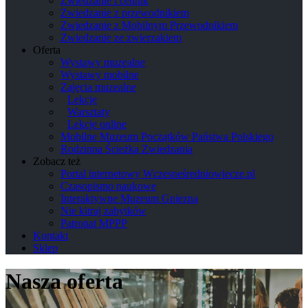
Zwiedzanie i cennik
Zwiedzanie z przewodnikiem
Zwiedzanie z Mobilnym Przewodnikiem
Zwiedzanie ze zwierzakiem
Oferta
Wystawy muzealne
Wystawy mobilne
Zajęcia muzealne
Lekcje
Warsztaty
Lekcje online
Mobilne Muzeum Początków Państwa Polskiego
Rodzinna Ścieżka Zwiedzania
Zobacz też
Portal internetowy Wczesneśredniowiecze.pl
Czasopismo naukowe
Interaktywne Muzeum Gniezna
Nie kitraj zabytków
Patronat MPPP
Kontakt
Sklep
Nasza oferta