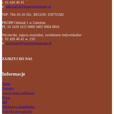
t: 61 426 46 41
e:
sekretariat@muzeumgniezno.pl
NIP: 784-10-10-561, REGON: 639755382
PKOBP Oddział 1 w Gnieźnie
PL 16 1020 4115 0000 9402 0004 0816
Wycieczki, zajęcia muzealne, zwiedzanie indywidualne:
t: 61 426 46 41 w. 210
e:
rezerwacje@muzeumgniezno.pl
ZAJRZYJ DO NAS
Informacje
Sklep
Projekty
Zamówienia publiczne
Praca
BIP
Deklaracja dostępności
Polityka prywatności