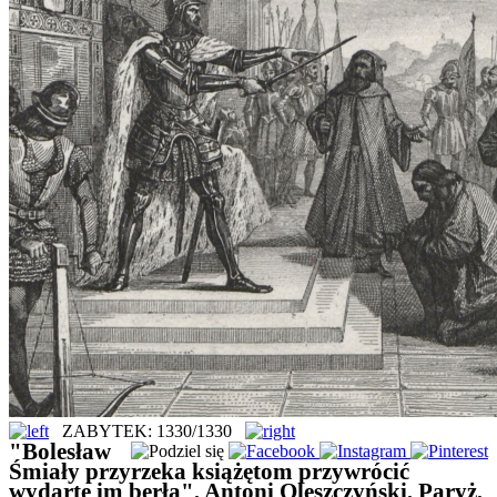
ZABYTEK: 1330/1330
"Bolesław
Śmiały przyrzeka książętom przywrócić
wydarte im berła", Antoni Oleszczyński, Paryż,