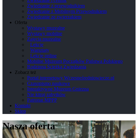
Zwiedzanie i cennik
Zwiedzanie z przewodnikiem
Zwiedzanie z Mobilnym Przewodnikiem
Zwiedzanie ze zwierzakiem
Oferta
Wystawy muzealne
Wystawy mobilne
Zajęcia muzealne
Lekcje
Warsztaty
Lekcje online
Mobilne Muzeum Początków Państwa Polskiego
Rodzinna Ścieżka Zwiedzania
Zobacz też
Portal internetowy Wczesneśredniowiecze.pl
Czasopismo naukowe
Interaktywne Muzeum Gniezna
Nie kitraj zabytków
Patronat MPPP
Kontakt
Sklep
Nasza oferta