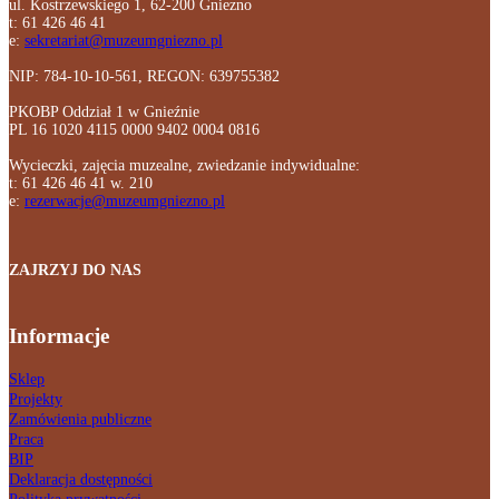
ul. Kostrzewskiego 1, 62-200 Gniezno
t: 61 426 46 41
e:
sekretariat@muzeumgniezno.pl
NIP: 784-10-10-561, REGON: 639755382
PKOBP Oddział 1 w Gnieźnie
PL 16 1020 4115 0000 9402 0004 0816
Wycieczki, zajęcia muzealne, zwiedzanie indywidualne:
t: 61 426 46 41 w. 210
e:
rezerwacje@muzeumgniezno.pl
ZAJRZYJ DO NAS
Informacje
Sklep
Projekty
Zamówienia publiczne
Praca
BIP
Deklaracja dostępności