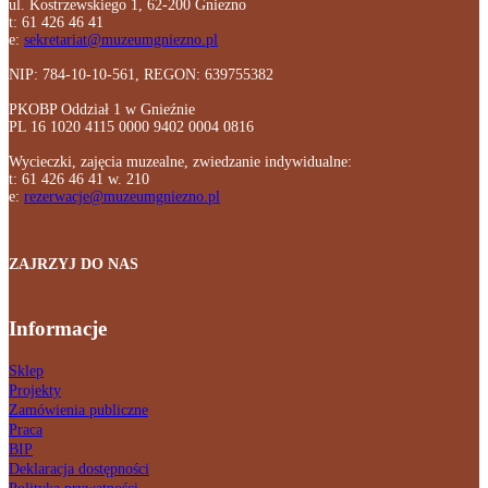
ul. Kostrzewskiego 1, 62-200 Gniezno
t: 61 426 46 41
e:
sekretariat@muzeumgniezno.pl
NIP: 784-10-10-561, REGON: 639755382
PKOBP Oddział 1 w Gnieźnie
PL 16 1020 4115 0000 9402 0004 0816
Wycieczki, zajęcia muzealne, zwiedzanie indywidualne:
t: 61 426 46 41 w. 210
e:
rezerwacje@muzeumgniezno.pl
ZAJRZYJ DO NAS
Informacje
Sklep
Projekty
Zamówienia publiczne
Praca
BIP
Deklaracja dostępności