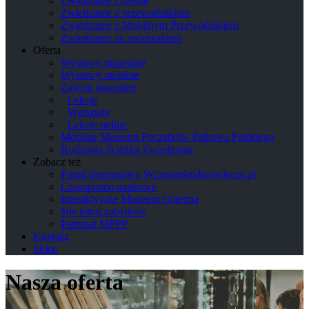
Zwiedzanie i cennik
Zwiedzanie z przewodnikiem
Zwiedzanie z Mobilnym Przewodnikiem
Zwiedzanie ze zwierzakiem
Oferta
Wystawy muzealne
Wystawy mobilne
Zajęcia muzealne
Lekcje
Warsztaty
Lekcje online
Mobilne Muzeum Początków Państwa Polskiego
Rodzinna Ścieżka Zwiedzania
Zobacz też
Portal internetowy Wczesneśredniowiecze.pl
Czasopismo naukowe
Interaktywne Muzeum Gniezna
Nie kitraj zabytków
Patronat MPPP
Kontakt
Sklep
Nasza oferta