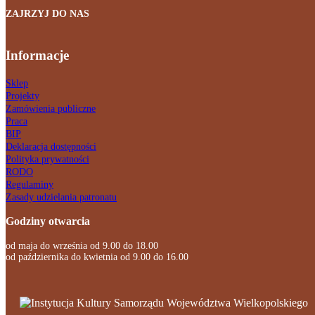
ZAJRZYJ DO NAS
Informacje
Sklep
Projekty
Zamówienia publiczne
Praca
BIP
Deklaracja dostępności
Polityka prywatności
RODO
Regulaminy
Zasady udzielania patronatu
Godziny otwarcia
od maja do września od 9.00 do 18.00
od października do kwietnia od 9.00 do 16.00