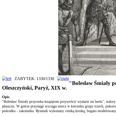
ZABYTEK: 1330/1330
"Bolesław Śmiały p
Oleszczyński, Paryż, XIX w.
Opis
"Bolesław Śmiały przyrzeka książętom przywrócić wydarte im berła", stalory
płaszczu. W geście przysięgi wyciąga miecz w kierunku grupy trzech, pokorni
pośrodku - zakonnika. Rysunek wykonany cienką kreską, bogato modelowany