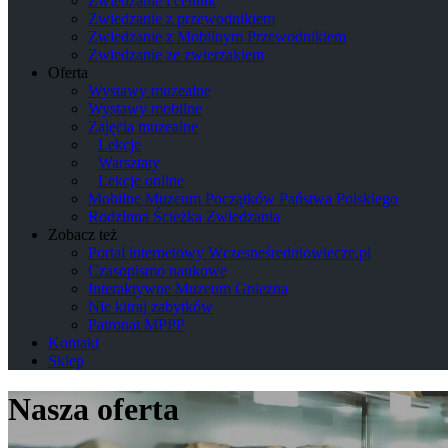
Zwiedzanie i cennik
Zwiedzanie z przewodnikiem
Zwiedzanie z Mobilnym Przewodnikiem
Zwiedzanie ze zwierzakiem
Oferta
Wystawy muzealne
Wystawy mobilne
Zajęcia muzealne
Lekcje
Warsztaty
Lekcje online
Mobilne Muzeum Początków Państwa Polskiego
Rodzinna Ścieżka Zwiedzania
Zobacz też
Portal internetowy Wczesneśredniowiecze.pl
Czasopismo naukowe
Interaktywne Muzeum Gniezna
Nie kitraj zabytków
Patronat MPPP
Kontakt
Sklep
Nasza oferta