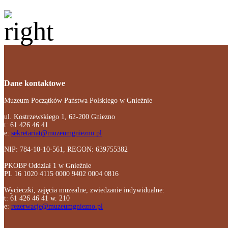
Dane kontaktowe
Muzeum Początków Państwa Polskiego w Gnieźnie
ul. Kostrzewskiego 1, 62-200 Gniezno
t: 61 426 46 41
e:
sekretariat@muzeumgniezno.pl
NIP: 784-10-10-561, REGON: 639755382
PKOBP Oddział 1 w Gnieźnie
PL 16 1020 4115 0000 9402 0004 0816
Wycieczki, zajęcia muzealne, zwiedzanie indywidualne:
t: 61 426 46 41 w. 210
e:
rezerwacje@muzeumgniezno.pl