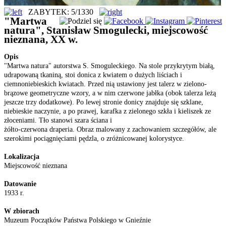
ZABYTEK: 5/1330
"Martwa
natura", Stanisław Smogulecki, miejscowość
nieznana, XX w.
Opis
"Martwa natura" autorstwa S. Smoguleckiego. Na stole przykrytym białą,
udrapowaną tkaniną, stoi donica z kwiatem o dużych liściach i
ciemnoniebieskich kwiatach. Przed nią ustawiony jest talerz w zielono-
brązowe geometryczne wzory, a w nim czerwone jabłka (obok talerza leżą
jeszcze trzy dodatkowe). Po lewej stronie donicy znajduje się szklane,
niebieskie naczynie, a po prawej, karafka z zielonego szkła i kieliszek ze
złoceniami. Tło stanowi szara ściana i
żółto-czerwona draperia. Obraz malowany z zachowaniem szczegółów, ale
szerokimi pociągnięciami pędzla, o zróżnicowanej kolorystyce.
Lokalizacja
Miejscowość nieznana
Datowanie
1933 r.
W zbiorach
Muzeum Początków Państwa Polskiego w Gnieźnie