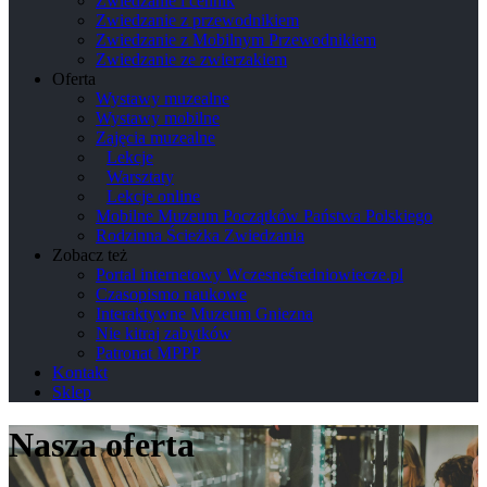
Zwiedzanie i cennik
Zwiedzanie z przewodnikiem
Zwiedzanie z Mobilnym Przewodnikiem
Zwiedzanie ze zwierzakiem
Oferta
Wystawy muzealne
Wystawy mobilne
Zajęcia muzealne
Lekcje
Warsztaty
Lekcje online
Mobilne Muzeum Początków Państwa Polskiego
Rodzinna Ścieżka Zwiedzania
Zobacz też
Portal internetowy Wczesneśredniowiecze.pl
Czasopismo naukowe
Interaktywne Muzeum Gniezna
Nie kitraj zabytków
Patronat MPPP
Kontakt
Sklep
Nasza oferta