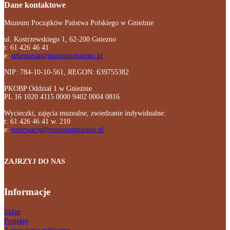
Dane kontaktowe
Muzeum Początków Państwa Polskiego w Gnieźnie
ul. Kostrzewskiego 1, 62-200 Gniezno
t: 61 426 46 41
e:
sekretariat@muzeumgniezno.pl
NIP: 784-10-10-561, REGON: 639755382
PKOBP Oddział 1 w Gnieźnie
PL 16 1020 4115 0000 9402 0004 0816
Wycieczki, zajęcia muzealne, zwiedzanie indywidualne:
t: 61 426 46 41 w. 210
e:
rezerwacje@muzeumgniezno.pl
ZAJRZYJ DO NAS
Informacje
Sklep
Projekty