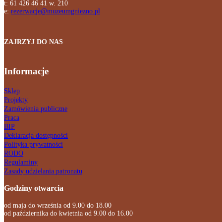
t: 61 426 46 41 w. 210
e:
rezerwacje@muzeumgniezno.pl
ZAJRZYJ DO NAS
Informacje
Sklep
Projekty
Zamówienia publiczne
Praca
BIP
Deklaracja dostępności
Polityka prywatności
RODO
Regulaminy
Zasady udzielania patronatu
Godziny otwarcia
od maja do września od 9.00 do 18.00
od października do kwietnia od 9.00 do 16.00