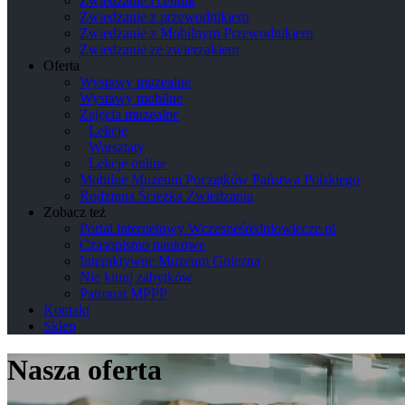
Zwiedzanie i cennik
Zwiedzanie z przewodnikiem
Zwiedzanie z Mobilnym Przewodnikiem
Zwiedzanie ze zwierzakiem
Oferta
Wystawy muzealne
Wystawy mobilne
Zajęcia muzealne
Lekcje
Warsztaty
Lekcje online
Mobilne Muzeum Początków Państwa Polskiego
Rodzinna Ścieżka Zwiedzania
Zobacz też
Portal internetowy Wczesneśredniowiecze.pl
Czasopismo naukowe
Interaktywne Muzeum Gniezna
Nie kitraj zabytków
Patronat MPPP
Kontakt
Sklep
Nasza oferta