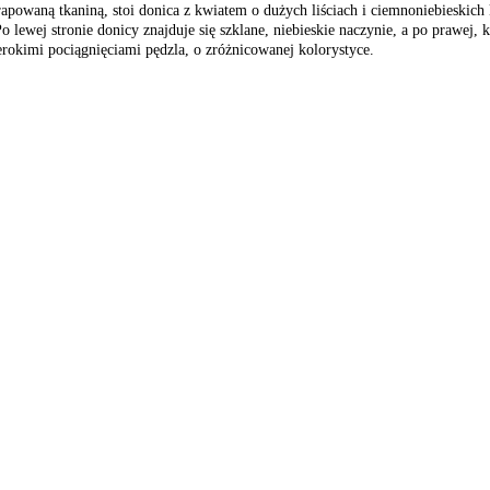
apowaną tkaniną, stoi donica z kwiatem o dużych liściach i ciemnoniebieskich 
lewej stronie donicy znajduje się szklane, niebieskie naczynie, a po prawej, ka
rokimi pociągnięciami pędzla, o zróżnicowanej kolorystyce.