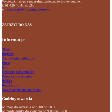
Wycieczki, zajęcia muzealne, zwiedzanie indywidualne:
t: 61 426 46 41 w. 210
e:
rezerwacje@muzeumgniezno.pl
ZAJRZYJ DO NAS
Informacje
Sklep
Projekty
Zamówienia publiczne
Praca
BIP
Deklaracja dostępności
Polityka prywatności
RODO
Regulaminy
Zasady udzielania patronatu
Godziny otwarcia
od maja do września od 9.00 do 18.00
od października do kwietnia od 9.00 do 16.00