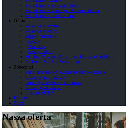
Zwiedzanie i cennik
Zwiedzanie z przewodnikiem
Zwiedzanie z Mobilnym Przewodnikiem
Zwiedzanie ze zwierzakiem
Oferta
Wystawy muzealne
Wystawy mobilne
Zajęcia muzealne
Lekcje
Warsztaty
Lekcje online
Mobilne Muzeum Początków Państwa Polskiego
Rodzinna Ścieżka Zwiedzania
Zobacz też
Portal internetowy Wczesneśredniowiecze.pl
Czasopismo naukowe
Interaktywne Muzeum Gniezna
Nie kitraj zabytków
Patronat MPPP
Kontakt
Sklep
Nasza oferta