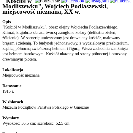
"Kościól w
Modliszewku", Wojciech Podlaszewski,
miejscowość nieznana, XX w.
Opis
"Kościół w Modliszewku", obraz olejny Wojciecha Podlaszewskiego.
Klimat, krajobraz obrazu tworzą zamglone kolory (delikatna zieleń,
żółcienie). W scenerię umieszczony jest drewniany kościół, malowany
brązem i zielenią. To budynek jednonawowy, z wydzielonym prezbiterium,
kaplicą północną zwieńczoną hełmem i figurą. Wieża zachodnia zamknięta
jest hełmem barokowym. Kościół ukazany od strony północnej i otoczony
drewnianym płotem.
Lokalizacja
Miejscowość nieznana
Datowanie
1915 r.
W zbiorach
Muzeum Początków Państwa Polskiego w Gnieźnie
Wymiary
Wysokość: 56,5 cm; szerokość: 52,5 cm