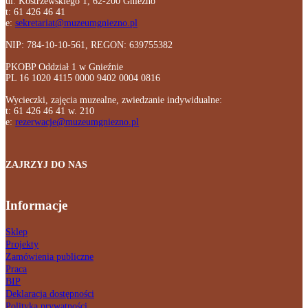
ul. Kostrzewskiego 1, 62-200 Gniezno
t: 61 426 46 41
e:
sekretariat@muzeumgniezno.pl
NIP: 784-10-10-561, REGON: 639755382
PKOBP Oddział 1 w Gnieźnie
PL 16 1020 4115 0000 9402 0004 0816
Wycieczki, zajęcia muzealne, zwiedzanie indywidualne:
t: 61 426 46 41 w. 210
e:
rezerwacje@muzeumgniezno.pl
ZAJRZYJ DO NAS
Informacje
Sklep
Projekty
Zamówienia publiczne
Praca
BIP
Deklaracja dostępności
Polityka prywatności