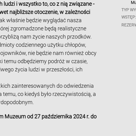
Mu
ludzi i wszystko to, co z nią związane -
TYP WY
wet najbliższe otoczenie, w zależności
WSTĘP
ak właśnie będzie wyglądać nasza
REZER
órej zgromadzone będą realistyczne
e przybliżą nam życie naszych przodków.
edmioty codziennego użytku chłopów,
wojowników, nie będzie nam również obcy
ęki temu odbędziemy podróż w czasie,
wego życia ludzi w przeszłości, ich
kich zainteresowanych do odwiedzenia
ka temu, co kiedyś było rzeczywistością, a
rawdopodobnym.
m Muzeum od 27 października 2024 r. do