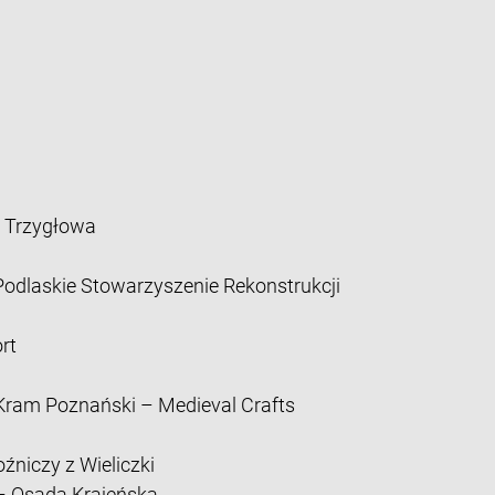
u Trzygłowa
Podlaskie Stowarzyszenie Rekonstrukcji
rt
 Kram Poznański – Medieval Crafts
źniczy z Wieliczki
– Osada Krajeńska