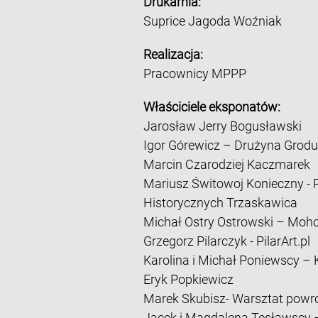
Drukarnia:
Suprice Jagoda Woźniak
Realizacja:
Pracownicy MPPP
Właściciele eksponatów:
Jarosław Jerry Bogusławski
Igor Górewicz – Drużyna Grod
Marcin Czarodziej Kaczmarek
Mariusz Świtowoj Konieczny - 
Historycznych Trzaskawica
Michał Ostry Ostrowski – Moho
Grzegorz Pilarczyk - PilarArt.pl
Karolina i Michał Poniewscy –
Eryk Popkiewicz
Marek Skubisz- Warsztat powro
Jacek i Magdalena Tesławscy 