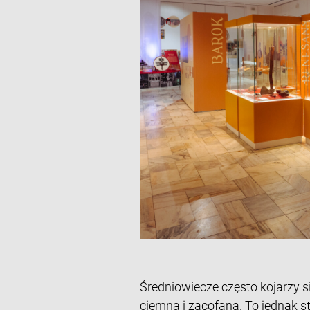
Średniowiecze często kojarzy si
ciemną i zacofaną. To jednak 