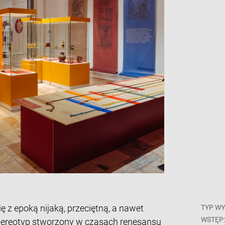
ę z epoką nijaką, przeciętną, a nawet
TYP WY
WSTĘP
stereotyp stworzony w czasach renesansu