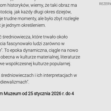
REZER
niom historyków, wiemy, że taki obraz ma
ością. jak każdy długi okres dziejów,
e trudne momenty, ale było zbyt rozległe
ać je jednym określeniem.
średniowiecza, które trwało około
ulecia fascynowało ludzi zarówno w
e". To epoka dynamiczna, ciągle na nowo
 obecna w kulturze materialnej, literaturze
 we współczesnej kulturze popularnej.
redniowieczach i ich interpretacjach w
ediewalizmach".
m Muzeum od 25 stycznia 2026 r. do 4