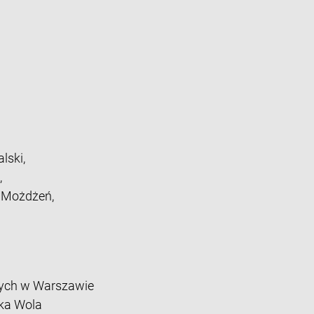
lski,
,
z Możdżeń,
ych w Warszawie
ka Wola