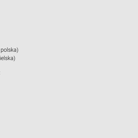
 polska)
ielska)
: