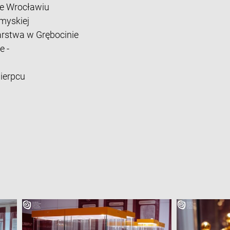
e Wrocławiu
myskiej
rstwa w Grębocinie
e -
ierpcu