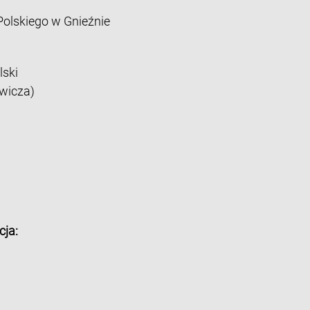
lskiego w Gnieźnie
lski
wicza)
cja: