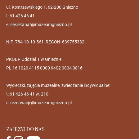
ul. Kostrzewskiego 1, 62-200 Gniezno
t: 61 426 46 41
e:
sekretariat@muzeumgniezno.pl
NIP: 784-10-10-561, REGON: 639755382
PKOBP Oddział 1 w Gnieźnie
PL 16 1020 4115 0000 9402 0004 0816
Wycieczki, zajęcia muzealne, zwiedzanie indywidualne:
t: 61 426 46 41 w. 210
e:
rezerwacje@muzeumgniezno.pl
ZAJRZYJ DO NAS