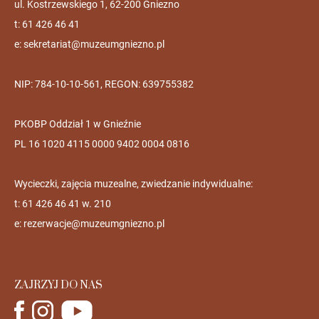
ul. Kostrzewskiego 1, 62-200 Gniezno
t: 61 426 46 41
e:
sekretariat@muzeumgniezno.pl
NIP: 784-10-10-561, REGON: 639755382
PKOBP Oddział 1 w Gnieźnie
PL 16 1020 4115 0000 9402 0004 0816
Wycieczki, zajęcia muzealne, zwiedzanie indywidualne:
t: 61 426 46 41 w. 210
e:
rezerwacje@muzeumgniezno.pl
ZAJRZYJ DO NAS