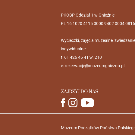
PKOBP Oddział 1 w Gnieźnie
PL 16 1020 4115 0000 9402 0004 0816
Wycieczki, zajęcia muzealne, zwiedzani
indywidualne:
t: 61 426 46 41 w. 210
e:
rezerwacje@muzeumgniezno.pl
ZAJRZYJ DO NAS
Muzeum Początków Państwa Polskiego