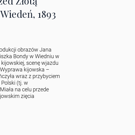
zed Złotą
 Wiedeń, 1893
rodukcji obrazów Jana
iszka Bondy w Wiedniu w
 kijowskiej, scenę wjazdu
 Wyprawa kijowska –
ończyła wraz z przybyciem
Polski (tj. w
 Miała na celu przede
ijowskim zięcia