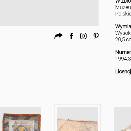
W zbio
Muzeu
Polski
Wymia
Wysoko
20,5 c
Numer
1994:3
Licenc