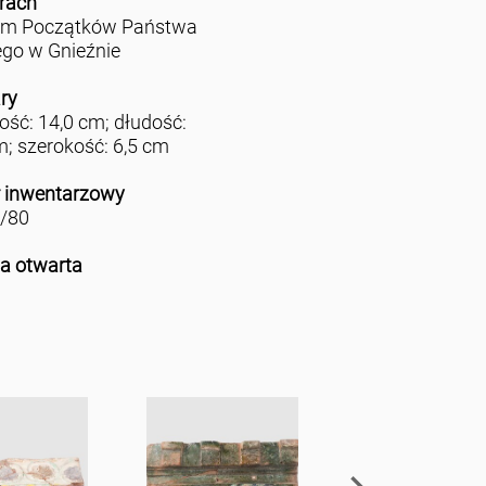
rach
m Początków Państwa
ego w Gnieźnie
ry
ść: 14,0 cm; dłudość:
m; szerokość: 6,5 cm
 inwentarzowy
/80
ja otwarta