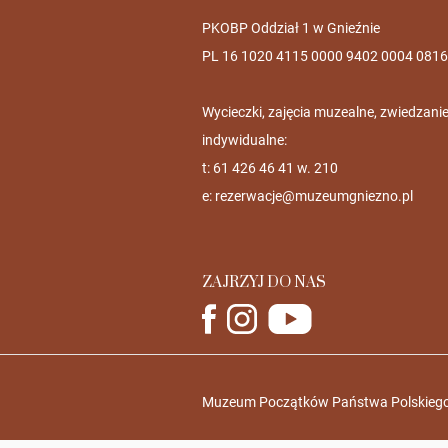
PKOBP Oddział 1 w Gnieźnie
PL 16 1020 4115 0000 9402 0004 0816
Wycieczki, zajęcia muzealne, zwiedzani
indywidualne:
t: 61 426 46 41 w. 210
e:
rezerwacje@muzeumgniezno.pl
ZAJRZYJ DO NAS
Muzeum Początków Państwa Polskiego