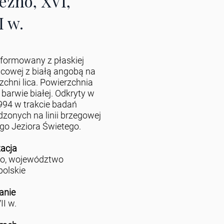
ezno, XVI,
I w.
uformowany z płaskiej
licowej z białą angobą na
zchni lica. Powierzchnia
 barwie białej. Odkryty w
994 w trakcie badań
zonych na linii brzegowej
o Jeziora Świetego.
zacja
no, województwo
polskie
anie
II w.