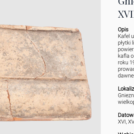
Gni
XVI
Opis
Kafel 
płytki 
powier
kafla o
roku 1
prowad
dawneg
Lokali
Gniez
wielko
Datow
XVI, XV