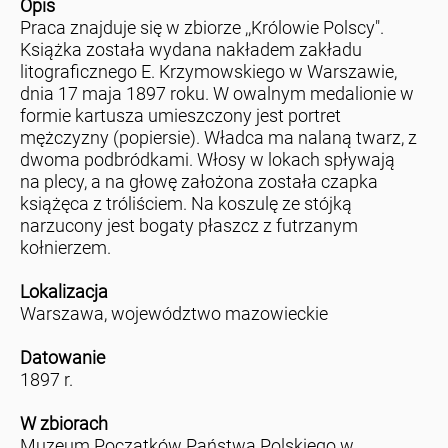
Opis
Praca znajduje się w zbiorze ,,Królowie Polscy".
Książka została wydana nakładem zakładu
litograficznego E. Krzymowskiego w Warszawie,
dnia 17 maja 1897 roku. W owalnym medalionie w
formie kartusza umieszczony jest portret
mężczyzny (popiersie). Władca ma nalaną twarz, z
dwoma podbródkami. Włosy w lokach spływają
na plecy, a na głowę założona została czapka
książęca z tróliściem. Na koszulę ze stójką
narzucony jest bogaty płaszcz z futrzanym
kołnierzem.
Lokalizacja
Warszawa, województwo mazowieckie
Datowanie
1897 r.
W zbiorach
Muzeum Początków Państwa Polskiego w