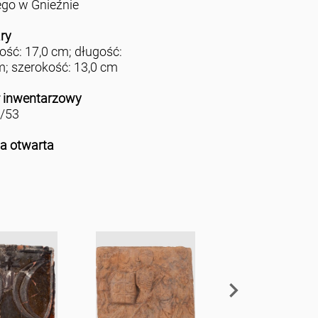
ego w Gnieźnie
ry
ść: 17,0 cm; długość:
m; szerokość: 13,0 cm
 inwentarzowy
/53
ja otwarta