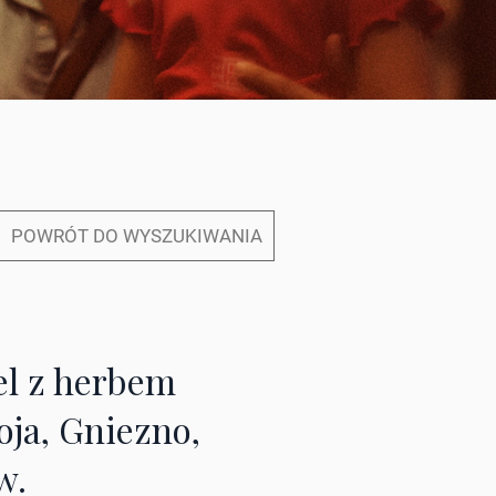
POWRÓT DO WYSZUKIWANIA
el z herbem
oja, Gniezno,
w.