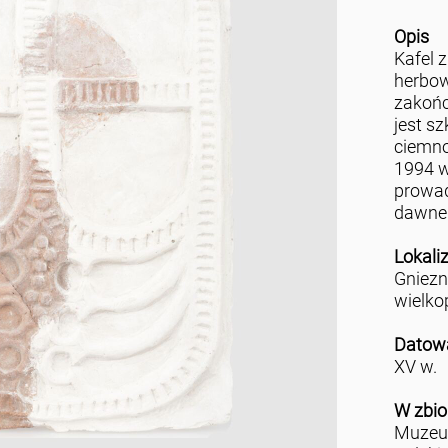
Opis
Kafel 
herbow
zakońc
jest s
ciemno
1994 w
prowad
dawneg
Lokali
Gniez
wielko
Datow
XV w.
W zbio
Muzeu