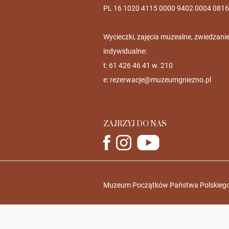
PL 16 1020 4115 0000 9402 0004 0816
Wycieczki, zajęcia muzealne, zwiedzani
indywidualne:
t: 61 426 46 41 w. 210
e:
rezerwacje@muzeumgniezno.pl
ZAJRZYJ DO NAS
Muzeum Początków Państwa Polskiego