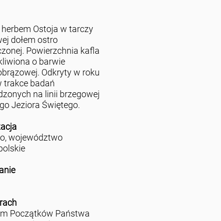
z herbem Ostoja w tarczy
ej dołem ostro
zonej. Powierzchnia kafla
zkliwiona o barwie
brązowej. Odkryty w roku
 trakce badań
zonych na linii brzegowej
o Jeziora Świętego.
zacja
no, województwo
polskie
anie
rach
m Początków Państwa