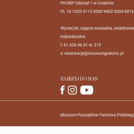
PKOBP Oddział 1 w Gnieźnie
PL 16 1020 4115 0000 9402 0004 0816
Wycieczki, zajęcia muzealne, zwiedzani
indywidualne:
t: 61 426 46 41 w. 210
e:
rezerwacje@muzeumgniezno.pl
ZAJRZYJ DO NAS
Muzeum Początków Państwa Polskiego