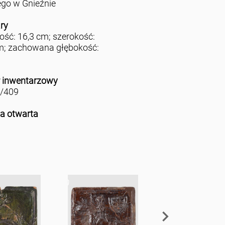
ego w Gnieźnie
ry
ść: 16,3 cm; szerokość:
m; zachowana głębokość:
 inwentarzowy
2/409
ja otwarta