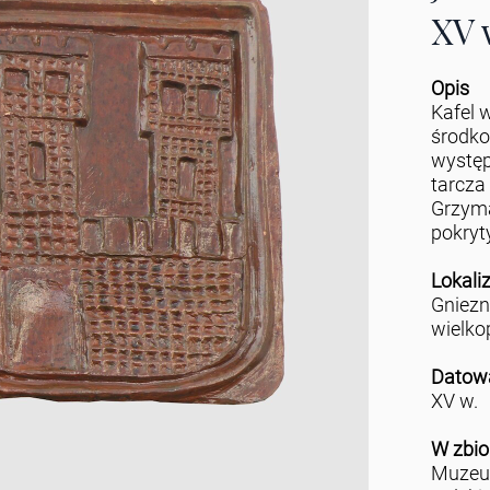
XV 
Opis
Kafel w
środko
występ
tarcza
Grzyma
pokryt
Lokali
Gniez
wielko
Datow
XV w.
W zbio
Muzeu