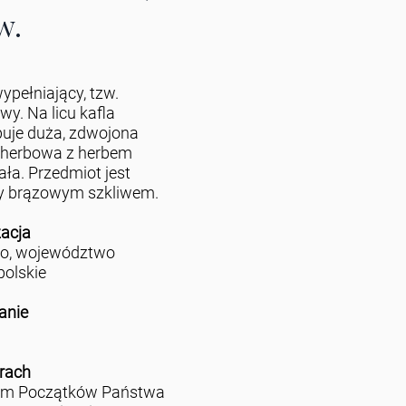
w.
ypełniający, tzw.
wy. Na licu kafla
uje duża, zdwojona
 herbowa z herbem
ła. Przedmiot jest
y brązowym szkliwem.
zacja
no, województwo
polskie
anie
rach
m Początków Państwa