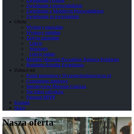
Zwiedzanie i cennik
Zwiedzanie z przewodnikiem
Zwiedzanie z Mobilnym Przewodnikiem
Zwiedzanie ze zwierzakiem
Oferta
Wystawy muzealne
Wystawy mobilne
Zajęcia muzealne
Lekcje
Warsztaty
Lekcje online
Mobilne Muzeum Początków Państwa Polskiego
Rodzinna Ścieżka Zwiedzania
Zobacz też
Portal internetowy Wczesneśredniowiecze.pl
Czasopismo naukowe
Interaktywne Muzeum Gniezna
Nie kitraj zabytków
Patronat MPPP
Kontakt
Sklep
Nasza oferta