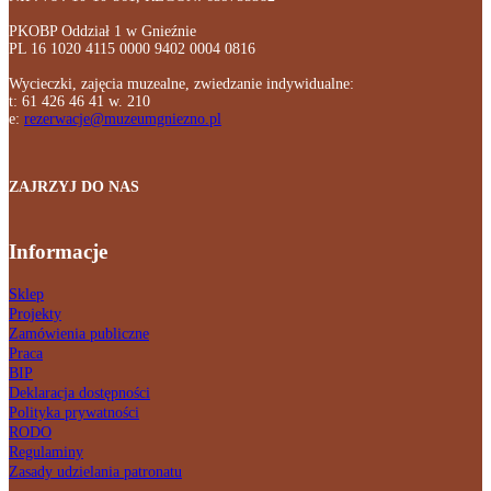
PKOBP Oddział 1 w Gnieźnie
PL 16 1020 4115 0000 9402 0004 0816
Wycieczki, zajęcia muzealne, zwiedzanie indywidualne:
t: 61 426 46 41 w. 210
e:
rezerwacje@muzeumgniezno.pl
ZAJRZYJ DO NAS
Informacje
Sklep
Projekty
Zamówienia publiczne
Praca
BIP
Deklaracja dostępności
Polityka prywatności
RODO
Regulaminy
Zasady udzielania patronatu