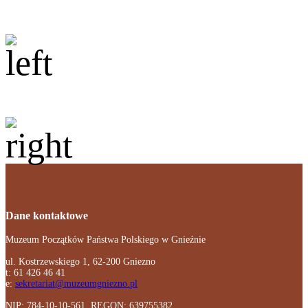
Dane kontaktowe
Muzeum Początków Państwa Polskiego w Gnieźnie
ul. Kostrzewskiego 1, 62-200 Gniezno
t: 61 426 46 41
e:
sekretariat@muzeumgniezno.pl
NIP: 784-10-10-561, REGON: 639755382