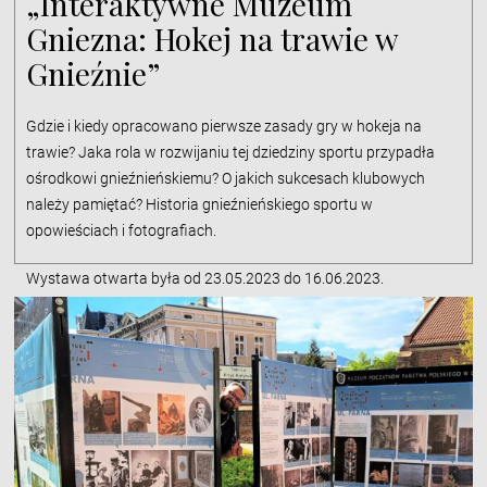
„Interaktywne Muzeum
Gniezna: Hokej na trawie w
Gnieźnie”
Gdzie i kiedy opracowano pierwsze zasady gry w hokeja na
trawie? Jaka rola w rozwijaniu tej dziedziny sportu przypadła
ośrodkowi gnieźnieńskiemu? O jakich sukcesach klubowych
należy pamiętać? Historia gnieźnieńskiego sportu w
opowieściach i fotografiach.
Wystawa otwarta była od 23.05.2023 do 16.06.2023.