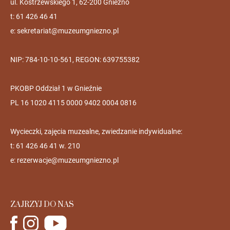
ul. Kostrzewskiego 1, 62-200 Gniezno
t: 61 426 46 41
e:
sekretariat@muzeumgniezno.pl
NIP: 784-10-10-561, REGON: 639755382
PKOBP Oddział 1 w Gnieźnie
PL 16 1020 4115 0000 9402 0004 0816
Wycieczki, zajęcia muzealne, zwiedzanie indywidualne:
t: 61 426 46 41 w. 210
e:
rezerwacje@muzeumgniezno.pl
ZAJRZYJ DO NAS