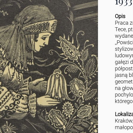
1933
Opis
Praca z
Tece, pt
wydanej
,,Powśc
styliz
ludowym
gałęzi 
półpost
jasną b
geometr
na głow
pochylo
którego
Lokaliz
Kraków
małopo