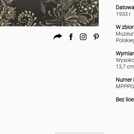
Datowa
1933 r.
W zbio
Muzeum
Polskie
Wymiar
Wysokoś
13,7 c
Numer 
MPPPG
Bez lice