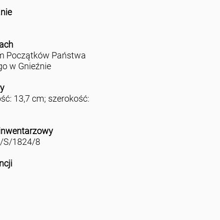
nie
rach
 Początków Państwa
go w Gnieźnie
y
ć: 13,7 cm; szerokość:
m
inwentarzowy
/S/1824/8
ncji