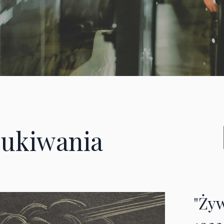
ukiwania
"Żyw