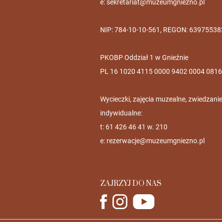
e:
sekretariat@muzeumgniezno.pl
NIP: 784-10-10-561, REGON: 63975538
PKOBP Oddział 1 w Gnieźnie
PL 16 1020 4115 0000 9402 0004 0816
Wycieczki, zajęcia muzealne, zwiedzani
indywidualne:
t: 61 426 46 41 w. 210
e:
rezerwacje@muzeumgniezno.pl
ZAJRZYJ DO NAS