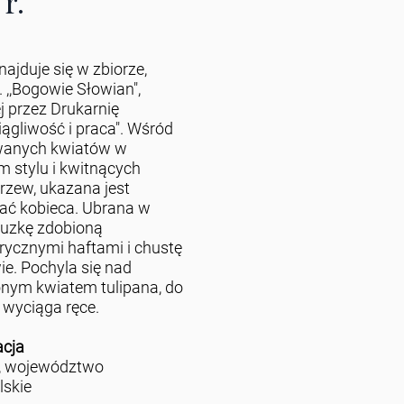
 r.
najduje się w zbiorze,
. ,,Bogowie Słowian",
 przez Drukarnię
iągliwość i praca". Wśród
owanych kwiatów w
 stylu i kwitnących
drzew, ukazana jest
ać kobieca. Ubrana w
luzkę zdobioną
ycznymi haftami i chustę
ie. Pochyla się nad
nym kwiatem tulipana, do
 wyciąga ręce.
acja
, województwo
lskie