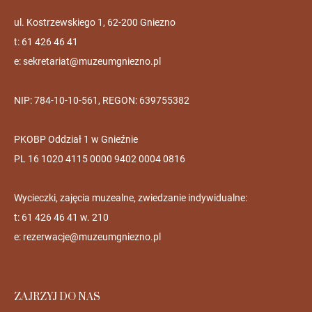
ul. Kostrzewskiego 1, 62-200 Gniezno
t: 61 426 46 41
e:
sekretariat@muzeumgniezno.pl
NIP: 784-10-10-561, REGON: 639755382
PKOBP Oddział 1 w Gnieźnie
PL 16 1020 4115 0000 9402 0004 0816
Wycieczki, zajęcia muzealne, zwiedzanie indywidualne:
t: 61 426 46 41 w. 210
e:
rezerwacje@muzeumgniezno.pl
ZAJRZYJ DO NAS