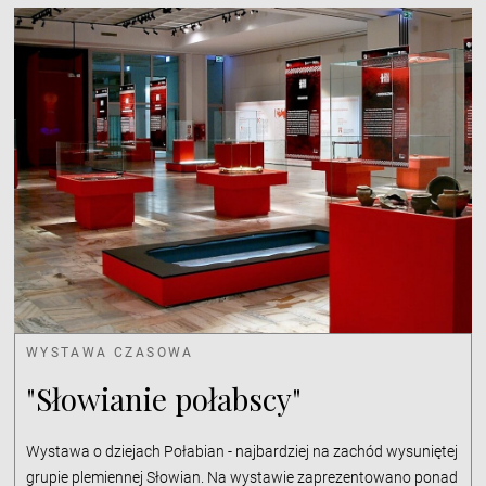
WYSTAWA CZASOWA
"Słowianie połabscy"
Wystawa o dziejach Połabian - najbardziej na zachód wysuniętej
grupie plemiennej Słowian. Na wystawie zaprezentowano ponad