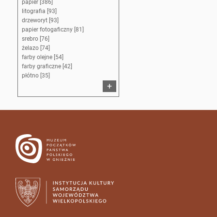
papier [386]
litografia [93]
drzeworyt [93]
papier fotogaficzny [81]
srebro [76]
żelazo [74]
farby olejne [54]
farby graficzne [42]
płótno [35]
+