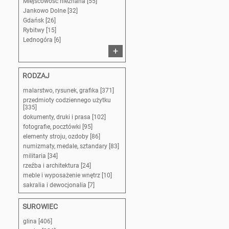
Miejscowość nieznana [55]
Jankowo Dolne [32]
Gdańsk [26]
Rybitwy [15]
Lednogóra [6]
+
RODZAJ
malarstwo, rysunek, grafika [371]
przedmioty codziennego użytku
[335]
dokumenty, druki i prasa [102]
fotografie, pocztówki [95]
elementy stroju, ozdoby [86]
numizmaty, medale, sztandary [83]
militaria [34]
rzeźba i architektura [24]
meble i wyposażenie wnętrz [10]
sakralia i dewocjonalia [7]
SUROWIEC
glina [406]