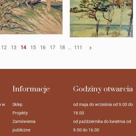
12
13
14
15
16
17
18
...
111
Informacje
Godziny otwarcia
o w
Sklep
od maja do września od 9.00 do
Projekty
18.00
Zamówienia
od października do kwietnia od
publiczne
9.00 do 16.00