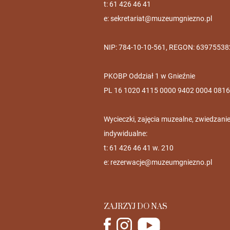
t: 61 426 46 41
e:
sekretariat@muzeumgniezno.pl
NIP: 784-10-10-561, REGON: 63975538
PKOBP Oddział 1 w Gnieźnie
PL 16 1020 4115 0000 9402 0004 0816
Wycieczki, zajęcia muzealne, zwiedzani
indywidualne:
t: 61 426 46 41 w. 210
e:
rezerwacje@muzeumgniezno.pl
ZAJRZYJ DO NAS