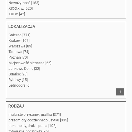
Nowożytność [183]
XIX-XX w. [520]
XXI w. [42]
LOKALIZACJA
Gniezno [771]
Kraków [107]
Warszawa [89]
Tarnowa [74]
Poznań [70]
Miejscowość nieznana [55]
Jankowo Dolne [32]
Gdańsk [26]
Rybitwy [15]
Lednogóra [6]
+
RODZAJ
malarstwo, rysunek, grafika [371]
przedmioty codziennego użytku [335]
dokumenty, druki i prasa [102]
fotografie, pocztówki [95]