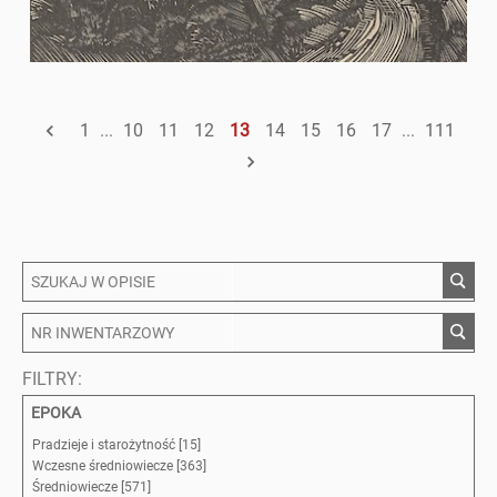
1
...
10
11
12
13
14
15
16
17
...
111
FILTRY:
EPOKA
Pradzieje i starożytność [15]
Wczesne średniowiecze [363]
Średniowiecze [571]