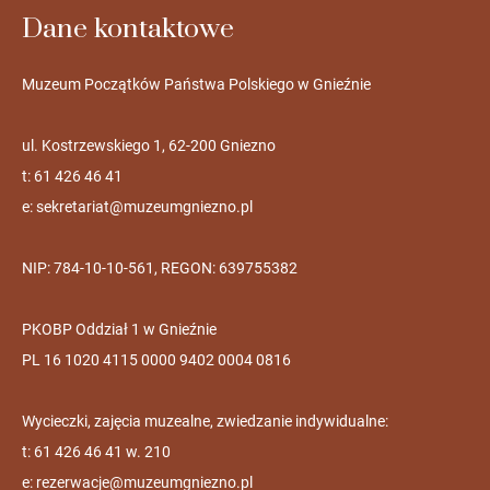
Dane kontaktowe
Muzeum Początków Państwa Polskiego w Gnieźnie
ul. Kostrzewskiego 1, 62-200 Gniezno
t: 61 426 46 41
e:
sekretariat@muzeumgniezno.pl
NIP: 784-10-10-561, REGON: 639755382
PKOBP Oddział 1 w Gnieźnie
PL 16 1020 4115 0000 9402 0004 0816
Wycieczki, zajęcia muzealne, zwiedzanie indywidualne:
t: 61 426 46 41 w. 210
e:
rezerwacje@muzeumgniezno.pl