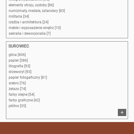
elementy stroju, ozdoby [86]
numizmaty, medale, sztandary [83]
militaria [34]
rzeźba i architektura [24]
meble i wyposażenie wnętrz [10]
sakralia i dewocjonalia [7]
SUROWIEC
glina [406]
papier [386]
litografia [93]
drzeworyt [93]
papier fotogaficzny [81]
srebro [76]
żelazo [74]
farby olejne [54]
farby graficzne [42]
płótno [35]
+