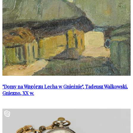
"Domy na Wzgórzu Lecha w Gnieźnie", Tadeusz Walkowski,
Gniezno, XX w.