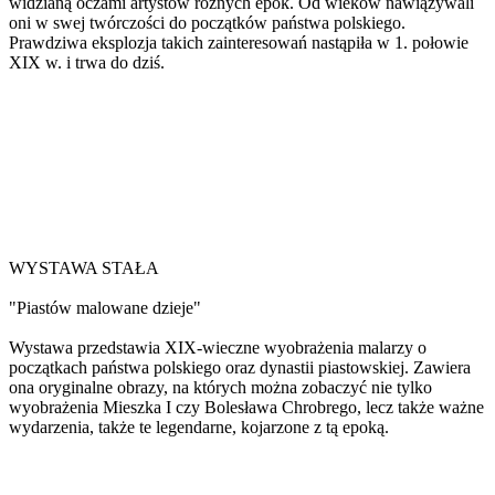
widzianą oczami artystów różnych epok. Od wieków nawiązywali
oni w swej twórczości do początków państwa polskiego.
Prawdziwa eksplozja takich zainteresowań nastąpiła w 1. połowie
XIX w. i trwa do dziś.
WYSTAWA STAŁA
"Piastów malowane dzieje"
Wystawa przedstawia XIX-wieczne wyobrażenia malarzy o
początkach państwa polskiego oraz dynastii piastowskiej. Zawiera
ona oryginalne obrazy, na których można zobaczyć nie tylko
wyobrażenia Mieszka I czy Bolesława Chrobrego, lecz także ważne
wydarzenia, także te legendarne, kojarzone z tą epoką.