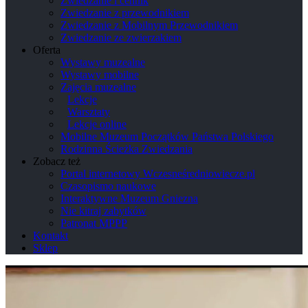
Zwiedzanie i cennik
Zwiedzanie z przewodnikiem
Zwiedzanie z Mobilnym Przewodnikiem
Zwiedzanie ze zwierzakiem
Oferta
Wystawy muzealne
Wystawy mobilne
Zajęcia muzealne
Lekcje
Warsztaty
Lekcje online
Mobilne Muzeum Początków Państwa Polskiego
Rodzinna Ścieżka Zwiedzania
Zobacz też
Portal internetowy Wczesneśredniowiecze.pl
Czasopismo naukowe
Interaktywne Muzeum Gniezna
Nie kitraj zabytków
Patronat MPPP
Kontakt
Sklep