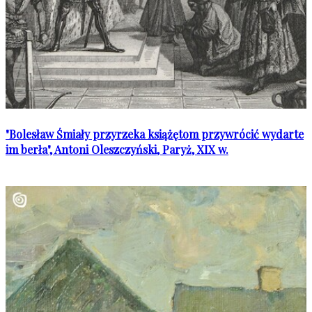
"Bolesław Śmiały przyrzeka książętom przywrócić wydarte
im berła", Antoni Oleszczyński, Paryż, XIX w.