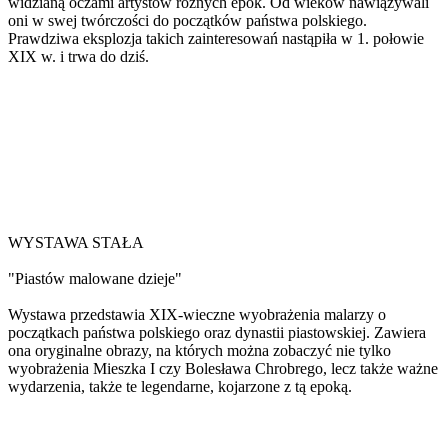
widzianą oczami artystów różnych epok. Od wieków nawiązywali
oni w swej twórczości do początków państwa polskiego.
Prawdziwa eksplozja takich zainteresowań nastąpiła w 1. połowie
XIX w. i trwa do dziś.
WYSTAWA STAŁA
"Piastów malowane dzieje"
Wystawa przedstawia XIX-wieczne wyobrażenia malarzy o
początkach państwa polskiego oraz dynastii piastowskiej. Zawiera
ona oryginalne obrazy, na których można zobaczyć nie tylko
wyobrażenia Mieszka I czy Bolesława Chrobrego, lecz także ważne
wydarzenia, także te legendarne, kojarzone z tą epoką.