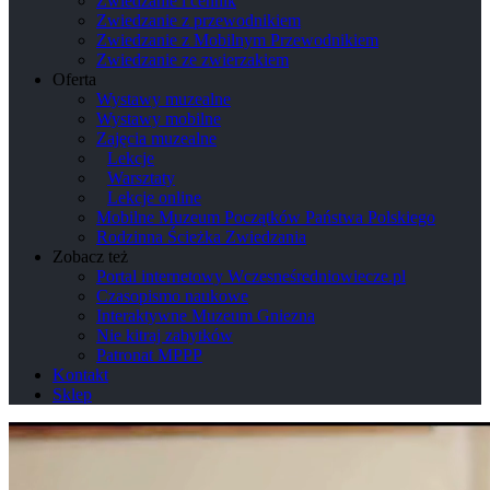
Zwiedzanie i cennik
Zwiedzanie z przewodnikiem
Zwiedzanie z Mobilnym Przewodnikiem
Zwiedzanie ze zwierzakiem
Oferta
Wystawy muzealne
Wystawy mobilne
Zajęcia muzealne
Lekcje
Warsztaty
Lekcje online
Mobilne Muzeum Początków Państwa Polskiego
Rodzinna Ścieżka Zwiedzania
Zobacz też
Portal internetowy Wczesneśredniowiecze.pl
Czasopismo naukowe
Interaktywne Muzeum Gniezna
Nie kitraj zabytków
Patronat MPPP
Kontakt
Sklep