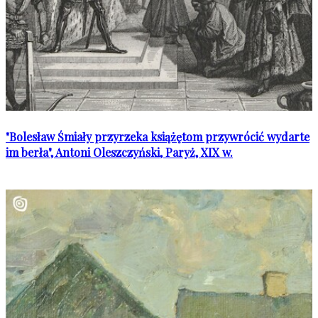
"Bolesław Śmiały przyrzeka książętom przywrócić wydarte
im berła", Antoni Oleszczyński, Paryż, XIX w.