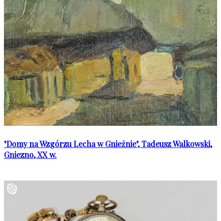
"Domy na Wzgórzu Lecha w Gnieźnie", Tadeusz Walkowski,
Gniezno, XX w.